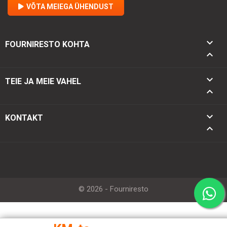
VÕTA MEIEGA ÜHENDUST

FOURNIRESTO KOHTA


TEIE JA MEIE VAHEL

keyboard_arrow_down
KONTAKT
keyboard_arrow_up
© 2026 - Fourniresto