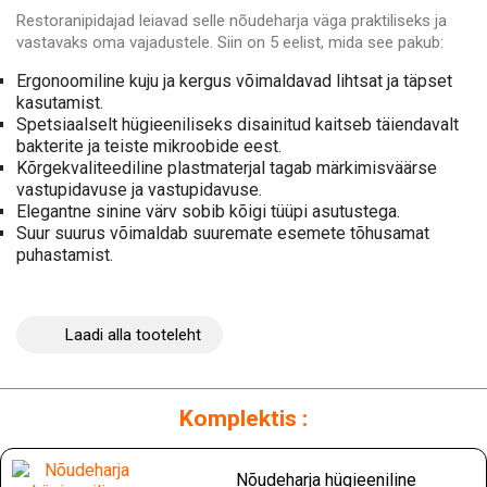
Restoranipidajad leiavad selle nõudeharja väga praktiliseks ja
vastavaks oma vajadustele. Siin on 5 eelist, mida see pakub:
Ergonoomiline kuju ja kergus võimaldavad lihtsat ja täpset
kasutamist.
Spetsiaalselt hügieeniliseks disainitud kaitseb täiendavalt
bakterite ja teiste mikroobide eest.
Kõrgekvaliteediline plastmaterjal tagab märkimisväärse
vastupidavuse ja vastupidavuse.
Elegantne sinine värv sobib kõigi tüüpi asutustega.
Suur suurus võimaldab suuremate esemete tõhusamat
puhastamist.
Laadi alla tooteleht
Komplektis :
Nõudeharja hügieeniline