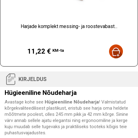
Harjade komplekt messing- ja roostevabast...
Hind
11,22 €
KM-ta
KIRJELDUS
Hügieeniline Nõudeharja
Avastage kohe see
Hügieeniline Nõudeharja
! Valmistatud
kõrgekvaliteedilisest plastikust, eristub see harja oma heldete
mõõtmete poolest, olles 245 mm pikk ja 42 mm kõrge. Sinine
värv annab sellele ajatu elegantsi ning ergonoomiline ja kerge
kuju muudab selle tugevaks ja praktiliseks tooteks kõigis teie
puhastusvajadustes.