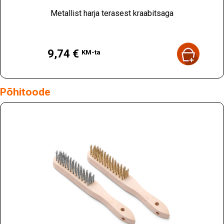
Metallist harja terasest kraabitsaga
Hind
9,74 €
KM-ta
Põhitoode