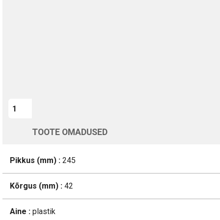
Kohaletoimetamine vahemikus 13/08 kuni 14/08
Üle 200 000 kliendi kogu Euroopas
4.8/5 - 8460 Arvustused
LISA OSTUKORVI
TOOTE OMADUSED
Pikkus (mm) :
245
Kõrgus (mm) :
42
Aine :
plastik