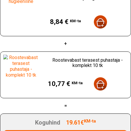
Hind
8,84 €
KM-ta
+
Roostevabast terasest puhastaja -
komplekt 10 tk
Hind
10,77 €
KM-ta
=
KM-ta
Koguhind
19.61€