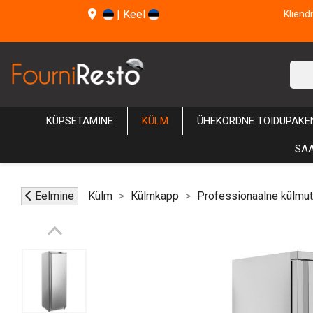
|
Keel
Kliend
KÜPSETAMINE
KÜLM
ÜHEKORDNE TOIDUPAKE
SAA
Eelmine
Külm
Külmkapp
Professionaalne külmu