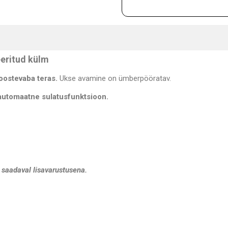
eeritud külm
oostevaba teras.
Ukse avamine on ümberpööratav.
automaatne sulatusfunktsioon.
 saadaval lisavarustusena.