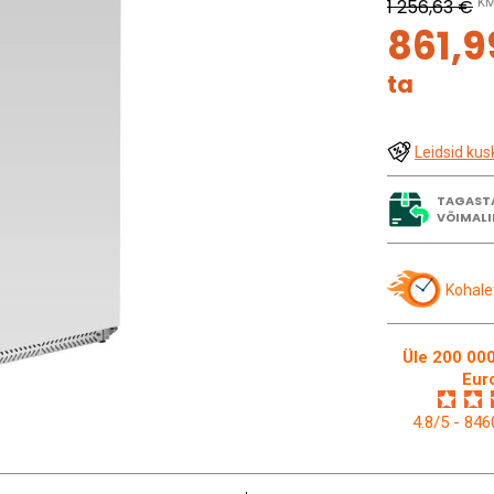
1 256,63 €
KM
861,9
ta
Leidsid kus
TAGAST
VÕIMALI
Kohale
Üle 200 000
Eur
4.8/5 - 84