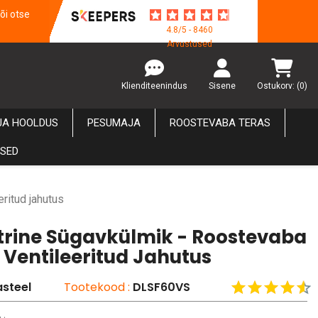
õi otse
4.8/5 - 8460
Arvustused
Klienditeenindus
Sisene
Ostukorv:
(0)
JA HOOLDUS
PESUMAJA
ROOSTEVABA TERAS
USED
eritud jahutus
itrine Sügavkülmik - Roostevaba
 Ventileeritud Jahutus
steel
Tootekood :
DLSF60VS