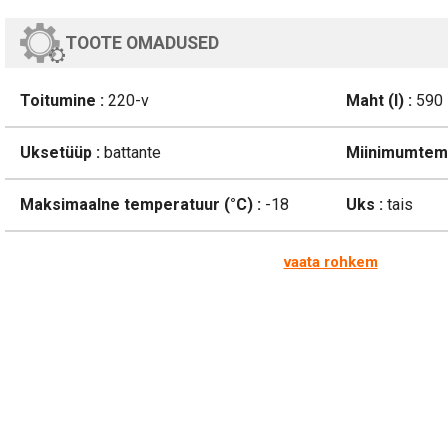
TOOTE OMADUSED
Toitumine :
220-v
Maht (l) :
590
Uksetüüp :
battante
Miinimumtemp
Maksimaalne temperatuur (°C) :
-18
Uks :
tais
vaata rohkem