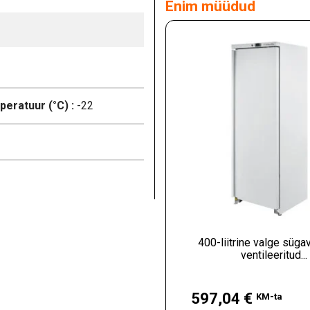
Enim müüdud
eratuur (°C) :
-22
400-liitrine valge süga
ventileeritud...
Hind
597,04 €
KM-ta