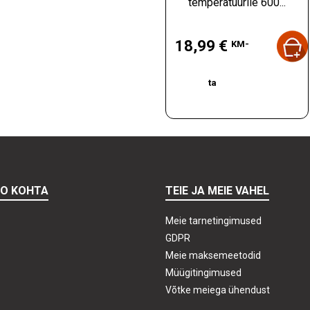
temperatuurile 600...
Hind
18,99 €
KM-
ta
TO KOHTA
TEIE JA MEIE VAHEL
Meie tarnetingimused
GDPR
Meie maksemeetodid
Müügitingimused
Võtke meiega ühendust