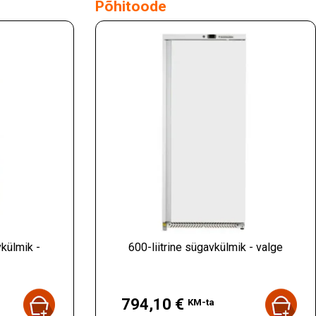
Põhitoode
vkülmik -
600-liitrine sügavkülmik - valge
Hind
794,10 €
KM-ta