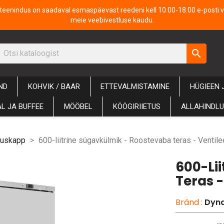
iteenindus on saadaval esmaspäevast reedeni kell 10.00-18.00 e-posti v
meie veebivestluse kaudu.
search
ND
KOHVIK / BAAR
ETTEVALMISTAMINE
HÜGIEEN 
L JA BUFFEE
MÖÖBEL
KÖÖGIRIIETUS
ALLAHINDL
tuskapp
600-liitrine sügavkülmik - Roostevaba teras - Ventile
600-Li
Teras -
Bränd :
Dyna