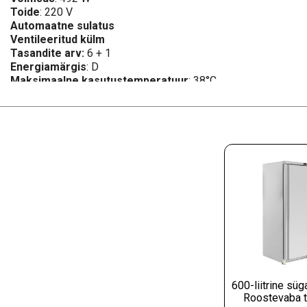
Toide
: 220 V
Automaatne sulatus
Ventileeritud külm
Tasandite arv:
6 + 1
Energiamärgis
: D
Maksimaalne kasutustemperatuur
: 38°C
600-liitrine süg
Roostevaba te