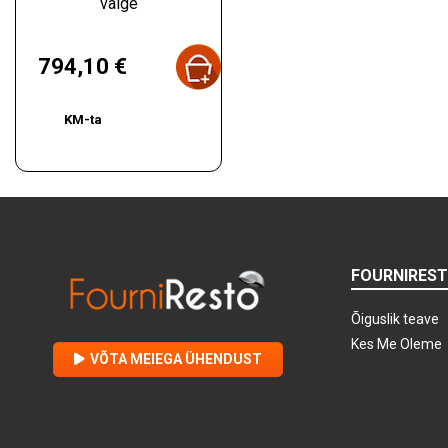
valge
Hind
794,10 €
KM-ta
FOURNIRES
Õiguslik teave
Kes Me Oleme
VÕTA MEIEGA ÜHENDUST