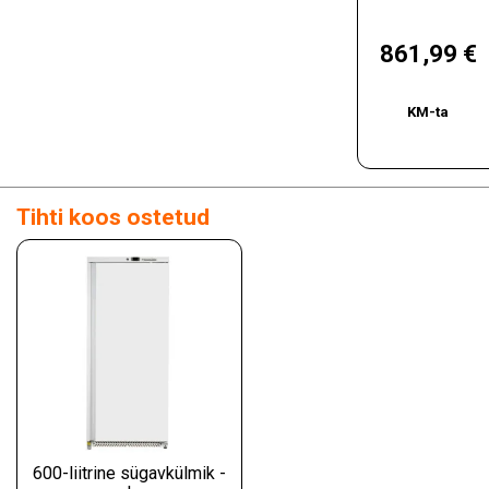
Hind
861,99 €
KM-ta
Tihti koos ostetud
600-liitrine sügavkülmik -