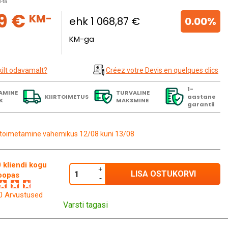
-ta
9 €
KM-
ehk 1 068,87 €
0.00%
KM-ga
kilt odavamalt?
Créez votre Devis en quelques clics
1-
AMINE
TURVALINE
KIIRTOIMETUS
aastane
K
MAKSMINE
garantii
toimetamine vahemikus 12/08 kuni 13/08
 kliendi kogu
LISA OSTUKORVI
oopas
60 Arvustused
Varsti tagasi