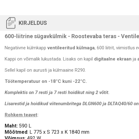
KIRJELDUS
600-liitrine sügavkülmik - Roostevaba teras - Ventil
Negatiivne külmkapp
ventileeritud külmaga
, 600 liitrit, viimistlus
r
Kappi on võimalik lukustada. Lisaks on kapil
digitaalne ekraan
ja
Sellel kapil on aurusti ja külmaaine R290.
Töötemperatuur on -18°C kuni -22°C.
Komplektis on 7 resti ja 7 resti hoidikut
ning 2 võtit.
Lisarestid ja hoidikud viitenumbritega DLGN600 ja DLTAQ40/60 on
Rohkem teavet
:
Maht:
590 L
Mõõtmed
: L 775 x S 723 x K 1840 mm
Võimsus
: 492 W