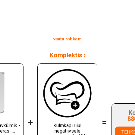
vaata rohkem
Komplektis :
Ko
88
+
=
avkülmik -
Külmkapi riiul
ras -...
negatiivsele
TEHKE