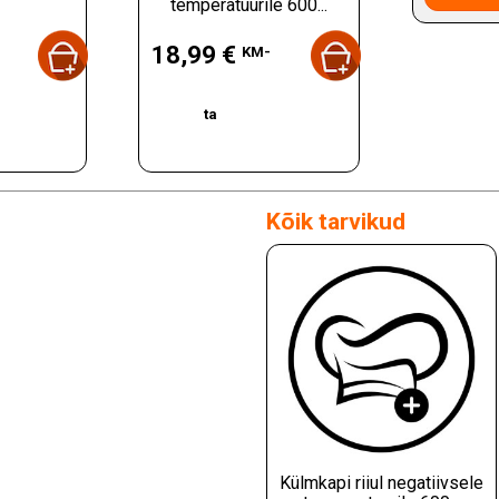
temperatuurile 600...
Hind
18,99 €
KM-
ta
Kõik tarvikud
Külmkapi riiul negatiivsele