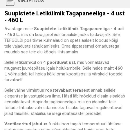
KIRJELDUS
Suupistete Letikülmik Tagapaneeliga - 4 ust
- 460 L
Avastage meie
Suupistete Letikülmik Tagapaneeliga - 4 ust
- 460 L
, mis on köögiprofessionaalide jaoks hädavajalik. See
TEFCOLDi positiivne külmalaud on spetsiaalselt loodud kõigi
teie vajaduste rahuldamiseks. Oma tipptasemel omadustega
muudab see teie elu köögis lihtsamaks.
Sellel letikülmikul on
4 pöörduvat ust
, mis võimaldavad
mugavat juurdepääsu igale hoiukambrile. Selle helde maht
460
L
võimaldab teil hoida kõiki oma koostisosi ja värskeid tooteid
turvaliselt.
Selle väline viimistlus
roostevabast terasest
annab sellele
elegantse ja vastupidava ilme. Hästi läbimõeldud disain sisaldab
eemaldatavat tööpinda tagapaneeliga, mis on ideaalne teie
toitude lihtsaks valmistamiseks. Lisaks tagavad reguleeritavad
jalad täiusliku stabiilsuse isegi ebatasastel pindadel.
Ventileeritud jahutus
funktsioon tagab temperatuuri ühtlase
jaotumise seadme sees, võimaldades teil hoida oma toitu