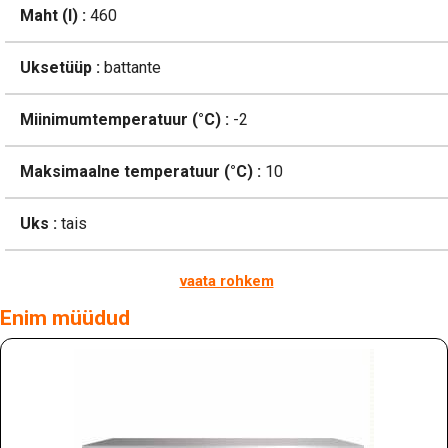
Maht (l) :
460
Uksetüüp :
battante
Miinimumtemperatuur (°C) :
-2
Maksimaalne temperatuur (°C) :
10
Uks :
tais
vaata rohkem
Enim müüdud