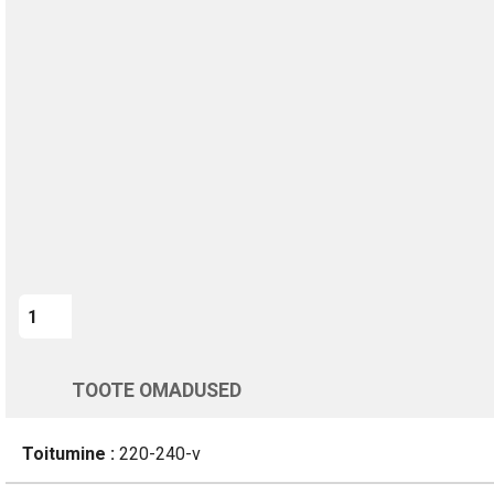
TURVALINE MAKSMINE
1-aastane garantii
Kohaletoimetamine vahemikus 12/08 kuni 13/08
Üle 200 000 kliendi kogu Euroopas
4.8/5 - 8460 Arvustused
LISA OSTUKORVI
Varsti tagasi
TOOTE OMADUSED
Toitumine :
220-240-v