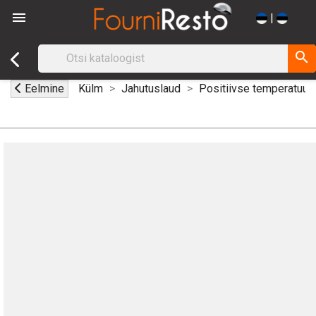

|
search
Eelmine
Külm
Jahutuslaud
Positiivse temperatuuri