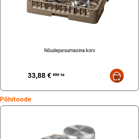
Nõudepesumasina korv
Hind
33,88 €
KM-ta
Põhitoode