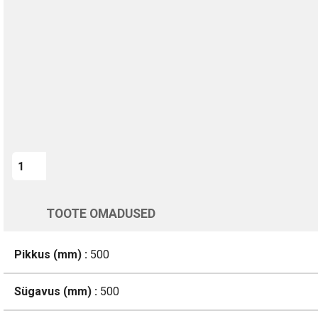
Kohaletoimetamine vahemikus 12/08 kuni 13/08
Üle 200 000 kliendi kogu Euroopas
4.8/5 - 8460 Arvustused
LISA OSTUKORVI
Varsti tagasi
TOOTE OMADUSED
Pikkus (mm) :
500
Sügavus (mm) :
500