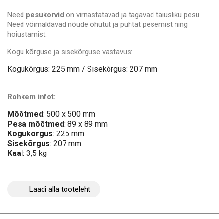
Need
pesukorvid
on virnastatavad ja tagavad täiusliku pesu.
Need võimaldavad nõude ohutut ja puhtat pesemist ning
hoiustamist.
Kogu kõrguse ja sisekõrguse vastavus:
Kogukõrgus: 225 mm / Sisekõrgus: 207 mm
Rohkem infot:
Mõõtmed
: 500 x 500 mm
Pesa mõõtmed
: 89 x 89 mm
Kogukõrgus
: 225 mm
Sisekõrgus
: 207 mm
Kaal
: 3,5 kg
Laadi alla tooteleht