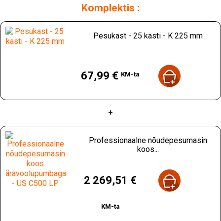
Komplektis :
Pesukast - 25 kasti - K 225 mm
Hind
67,99 €
KM-ta
+
Professionaalne nõudepesumasin
koos...
Hind
2 269,51 €
KM-ta