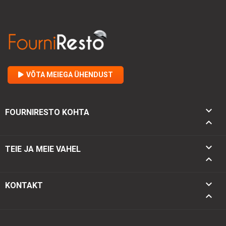
VÕTA MEIEGA ÜHENDUST

FOURNIRESTO KOHTA


TEIE JA MEIE VAHEL

keyboard_arrow_down
KONTAKT
keyboard_arrow_up