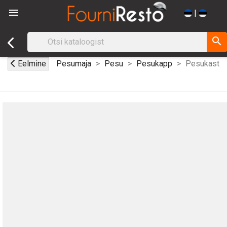

|
search
Eelmine
Pesumaja
Pesu
Pesukapp
Pesukast - 