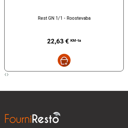
Rest GN 1/1 - Roostevaba
Hind
22,63 €
KM-ta
‹
›