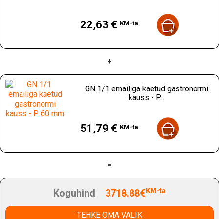
ootustele.
Hind
22,63 €
KM-ta
+
GN 1/1 emailiga kaetud gastronormi
kauss - P...
Hind
51,79 €
KM-ta
=
KM-ta
Koguhind
3718.88€
TEHKE OMA VALIK