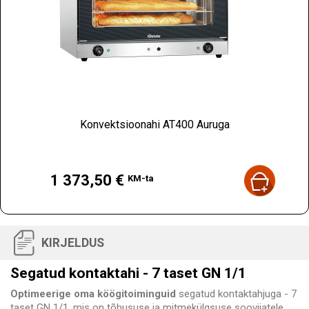
Konvektsioonahi AT400 Auruga
Hind
1 373,50 €
KM-ta
KIRJELDUS
Segatud kontaktahi - 7 taset GN 1/1
Optimeerige oma köögitoiminguid
segatud kontaktahjuga - 7
taset GN 1/1, mis on tõhususe ja mitmekülgsuse soovijatele