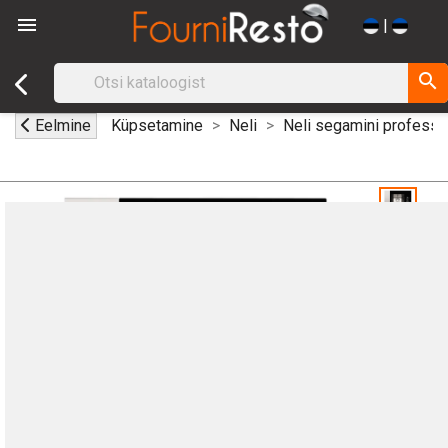

|
search
Eelmine
Küpsetamine
Neli
Neli segamini professi