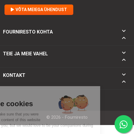
VÕTA MEIEGA ÜHENDUST

FOURNIRESTO KOHTA


TEIE JA MEIE VAHEL

keyboard_arrow_down
KONTAKT
keyboard_arrow_up
© 2026 - Fourniresto