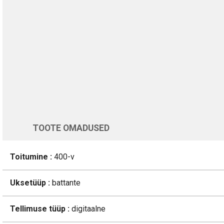
TURVALINE MAKSMINE
1-aastane garantii
Üle 200 000 kliendi kogu Euroopas
4.8/5 - 8460 Arvustused
LISA OSTUKORVI
Varsti tagasi
TOOTE OMADUSED
Toitumine :
400-v
Uksetüüp :
battante
Tellimuse tüüp :
digitaalne