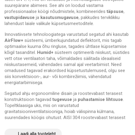
suurepärane abimees. See ahi on loodud vastama
professionaalse köögi nõudmistele, kombineerides
täpsuse
,
vastupidavuse
ja
kasutusmugavuse
, pakkudes terviklikku
lahendust laiale valikule küpsetusmeetoditele.
Innovatiivsete tehnoloogiatega varustatud segatud ahi kasutab
AirFlow+
süsteemi, ümberkujundatud deflektorit, mis tagab
optimaalse kuuma õhu ringluse, tagades ühtlase küpsetamise
kõigil tasanditel.
Humid+
süsteem optimeerib niiskust, süstides
vett otse ventilaatori taha, võimaldades säilitada ideaalseid
niiskustasemeid, vähendades samal ajal veetarbimist. Need
omadused tagavad erakordsed küpsetustulemused, olgu see
siis konvektsioon-, aur- või kombirežiimis, vähendatud
energiatarbimisega.
Segatud ahju ergonoomiline disain ja roostevabast terasest
konstruktsioon tagavad
tugevuse
ja
puhastamise lihtsuse
.
Topeltklaasiga uks, mis on varustatud
gravitatsiooniventilatsiooniga, hoiab välispinna külmana,
suurendades köögis ohutust. AISI 304 roostevabast terasest
sisekambri ümarad nurgad minimeerivad mustuse kogunemist,
hõlbustades igapäevast puhastamist. Lisaks lihtsustab mitme
Laadi alla tooteleht