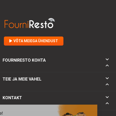
VÕTA MEIEGA ÜHENDUST

FOURNIRESTO KOHTA


TEIE JA MEIE VAHEL

keyboard_arrow_down
KONTAKT
keyboard_arrow_up