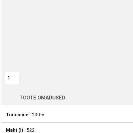
TURVALINE MAKSMINE
1-aastane garantii
Kohaletoimetamine vahemikus 12/08 kuni 13/08
Üle 200 000 kliendi kogu Euroopas
4.8/5 - 8460 Arvustused
LISA OSTUKORVI
Varsti tagasi
TOOTE OMADUSED
Toitumine :
230-v
Maht (l) :
522