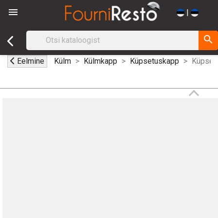

|
search
Eelmine
Külm
Külmkapp
Küpsetuskapp
Küpsetu