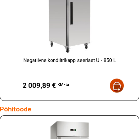
Negatiivne kondiitrikapp seeriast U - 850 L
Hind
2 009,89 €
KM-ta
Põhitoode