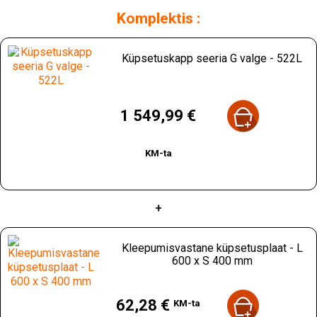
Komplektis :
Küpsetuskapp seeria G valge - 522L
Hind
1 549,99 €
KM-ta
+
Kleepumisvastane küpsetusplaat - L
600 x S 400 mm
Hind
62,28 €
KM-ta