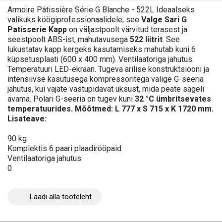
Armoire Pâtissière Série G Blanche - 522L Ideaalseks
valikuks köögiprofessionaalidele, see
Valge Sari G
Patisserie Kapp
on väljastpoolt värvitud terasest ja
seestpoolt ABS-ist, mahutavusega
522 liitrit
. See
lukustatav kapp kergeks kasutamiseks mahutab kuni 6
küpsetusplaati (600 x 400 mm). Ventilaatoriga jahutus.
Temperatuuri LED-ekraan. Tugeva ärilise konstruktsiooni ja
intensiivse kasutusega kompressoritega valige G-seeria
jahutus, kui vajate vastupidavat üksust, mida peate sageli
avama. Polari G-seeria on tugev kuni
32 °C ümbritsevates
temperatuurides. Mõõtmed: L 777 x S 715 x K 1720 mm.
Lisateave:
90 kg
Komplektis 6 paari plaadirööpaid
Ventilaatoriga jahutus
0
Laadi alla tooteleht