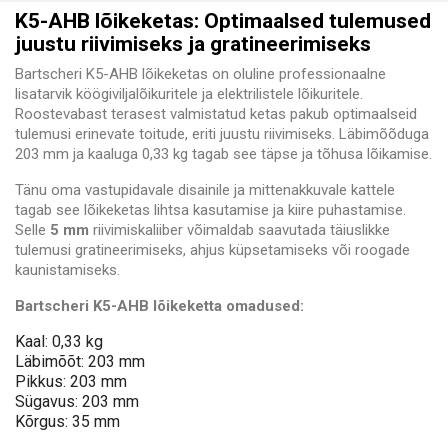
K5-AHB lõikeketas: Optimaalsed tulemused
juustu riivimiseks ja gratineerimiseks
Bartscheri K5-AHB lõikeketas on oluline professionaalne
lisatarvik köögiviljalõikuritele ja elektrilistele lõikuritele.
Roostevabast terasest valmistatud ketas pakub optimaalseid
tulemusi erinevate toitude, eriti juustu riivimiseks. Läbimõõduga
203 mm ja kaaluga 0,33 kg tagab see täpse ja tõhusa lõikamise.
Tänu oma vastupidavale disainile ja mittenakkuvale kattele
tagab see lõikeketas lihtsa kasutamise ja kiire puhastamise.
Selle
5 mm
riivimiskaliiber võimaldab saavutada täiuslikke
tulemusi gratineerimiseks, ahjus küpsetamiseks või roogade
kaunistamiseks.
Bartscheri K5-AHB lõikeketta omadused:
Kaal: 0,33 kg
Läbimõõt: 203 mm
Pikkus: 203 mm
Sügavus: 203 mm
Kõrgus: 35 mm