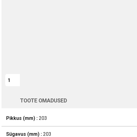
TURVALINE MAKSMINE
1-aastane garantii
Kohaletoimetamine vahemikus 13/08 kuni 14/08
Üle 200 000 kliendi kogu Euroopas
4.8/5 - 8460 Arvustused
LISA OSTUKORVI
Varsti tagasi
TOOTE OMADUSED
Pikkus (mm) :
203
Sügavus (mm) :
203