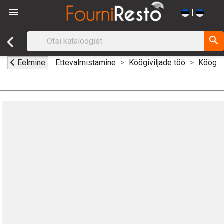

|
search
Eelmine
Ettevalmistamine
Köögiviljade töö
Köögivi