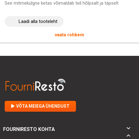
See mitmekülgne ketas võimaldab teil hõlpsalt ja täpselt
valmistada erinevaid kulinaarseid roogasid. Nautige parimaid
tulemusi eelnevalt jahutatud juustu riivimisel temperatuuril
6 °C
Laadi alla tooteleht
kuni 8 °C
. Ühtlase ja korrapärase lõikamisega on see
köögiprofessionaalide täiuslik abiline, et säästa aega ja
saavutada maitsvaid roogasid.
vaata rohkem
VÕTA MEIEGA ÜHENDUST

FOURNIRESTO KOHTA
