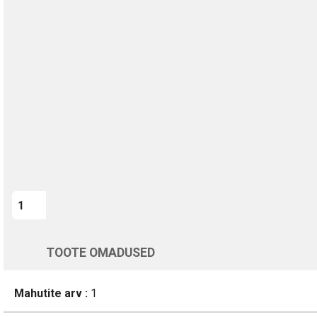
TURVALINE MAKSMINE
1-aastane garantii
Kohaletoimetamine vahemikus 13/08 kuni 14/08
Üle 200 000 kliendi kogu Euroopas
4.8/5 - 8460 Arvustused
LISA OSTUKORVI
Varsti tagasi
TOOTE OMADUSED
Mahutite arv :
1