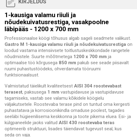
KIRJELDUS
1-kausiga valamu riiuli ja
nõudekuivatusrestiga, vasakpoolne
läbipääs - 1200 x 700 mm
Professionaalse köögi tõhusus algab sageli seadmete valikust.
Gastro M 1-kausiga valamu riiuli ja nõudekuivatusrestiga
on
loodud vastama intensiivsete toitlustuskeskkondade rangetele
nõudmistele. Suurte mõõtmetega
1200 x 700 mm
ja
optimaalse töö kõrgusega
850 mm
pakub see seade piisavalt
ruumi puhastustöödeks, ohverdamata tööruumi
funktsionaalsust.
Valmistatud täielikult kvaliteetsest
AISI 304 roostevabast
terasest
, paksusega
1 mm
vastupidavuse ja vastupidavuse
tagamiseks, vastab see valamu kõikidele köögielu
väljakutsetele. Roostevaba terase pind on tuntud oma kergesti
puhastatava ja korrosioonikindla omaduse poolest, tagades
seeläbi hügieenilisema keskkonna ja toote pikema eluea. Esi- ja
külgpaneelide jaoks valitud
AISI 430 roostevaba teras
optimeerib struktuuri, lisades täiendavat tugevust seal, kus
seda on vaja.