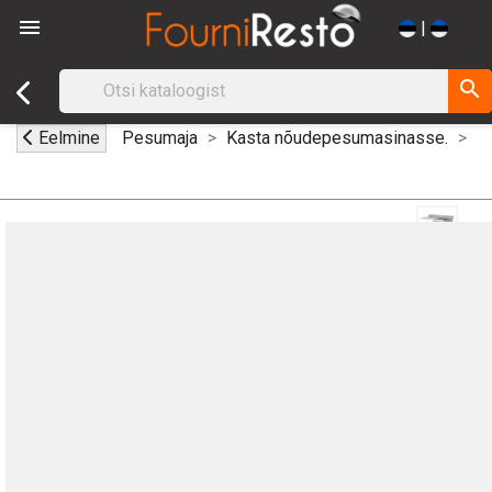

|
search
Eelmine
Pesumaja
Kasta nõudepesumasinasse.
P