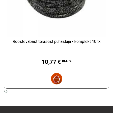
Roostevabast terasest puhastaja - komplekt 10 tk
Hind
10,77 €
KM-ta
‹
›