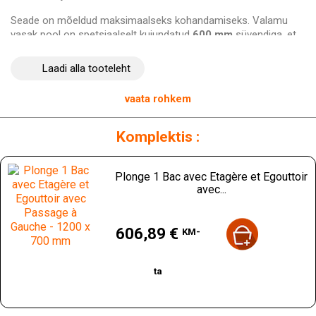
Seade on mõeldud maksimaalseks kohandamiseks. Valamu
vasak pool on spetsiaalselt kujundatud
600 mm
süvendiga, et
võimaldada nõudepesumasina integreerimist, hõlbustades
seeläbi ruumi haldamist ja töövoogude tõhusust. Teine
Laadi alla tooteleht
märkimisväärne omadus on see, et valamu on varustatud
äravoolu ja sõelaga
, kuid ilma kraaniavata, võimaldades
vaata rohkem
spetsialistidel täielikult kohandada paigaldust vastavalt oma
köögi eripäradele.
Komplektis :
Alumine roostevabast terasest riiul, mida tugevdavad
omega
struktuurid, pakub täiendavat hoiuruumi puhastusvahenditele
või muudele köögiseadmetele, suurendades samal ajal
Plonge 1 Bac avec Etagère et Egouttoir
struktuuri üldist stabiilsust. Vasakule strateegiliselt paigutatud
avec...
nõudekuivatusrest tagab tõhusa vee äravoolu ja hoiab tööala
kuivana ja turvalisena.
Hind
606,89 €
KM-
Kokkuvõttes on
Gastro M 1-kausiga valamu
tark valik
professionaalidele, kes otsivad elegantset, vastupidavat ja
praktilist lahendust. Ühendades esteetika, funktsionaalsuse ja
ta
kvaliteetse valmistamise, esindab see seade strateegilist
investeeringut kõikidele professionaalsetele köökidele.