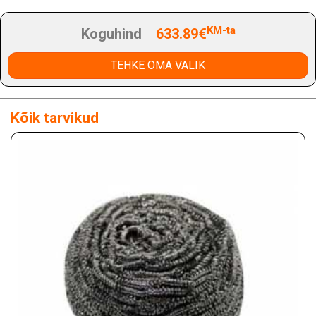
KM-ta
Koguhind
633.89€
TEHKE OMA VALIK
Kõik tarvikud