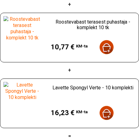
Valamu on varustatud äravoolu ja sõelaga, kuid ilma
+
kraaniavata.
Roostevabast terasest puhastaja -
komplekt 10 tk
Hind
10,77 €
KM-ta
+
Lavette Spongyl Verte - 10 komplekti
Hind
16,23 €
KM-ta
=