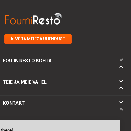
VÕTA MEIEGA ÜHENDUST

FOURNIRESTO KOHTA


TEIE JA MEIE VAHEL

keyboard_arrow_down
KONTAKT
keyboard_arrow_up