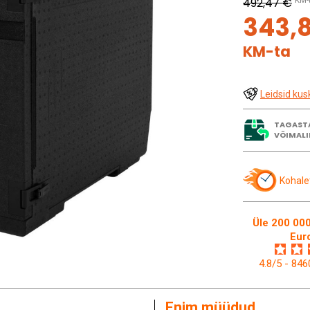
492,47 €
KM-
343,
KM-ta
Leidsid kus
TAGAST
VÕIMALI
Kohale
Üle 200 000
Eur
4.8/5 - 84
Enim müüdud