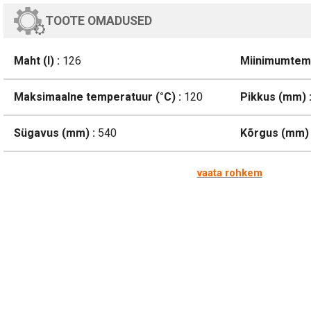
TOOTE OMADUSED
Maht (l) :
126
Miinimumtemp
Maksimaalne temperatuur (°C) :
120
Pikkus (mm) 
Sügavus (mm) :
540
Kõrgus (mm) 
vaata rohkem