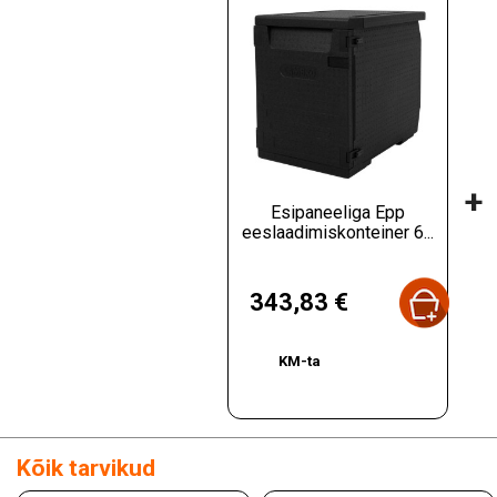
+
Esipaneeliga Epp
eeslaadimiskonteiner 6...
Hind
343,83 €
KM-ta
Kõik tarvikud