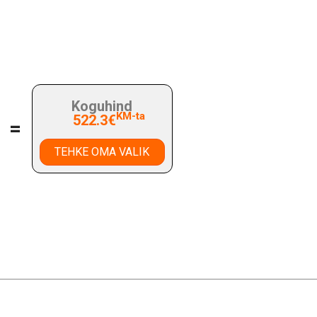
Koguhind
KM-ta
522.3€
=
TEHKE OMA VALIK