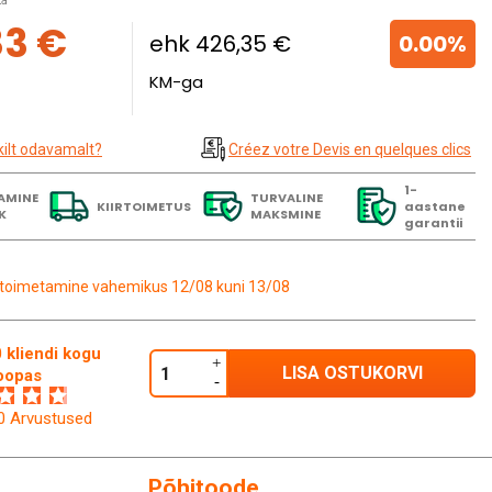
ta
83 €
ehk 426,35 €
0.00%
KM-ga
kilt odavamalt?
Créez votre Devis en quelques clics
1-
AMINE
TURVALINE
KIIRTOIMETUS
aastane
K
MAKSMINE
garantii
toimetamine vahemikus 12/08 kuni 13/08
 kliendi kogu
LISA OSTUKORVI
oopas
60 Arvustused
Põhitoode