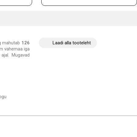
g mahutab
126
Laadi alla tooteleht
cm vahemaa iga
e ajal. Mugavad
kogu