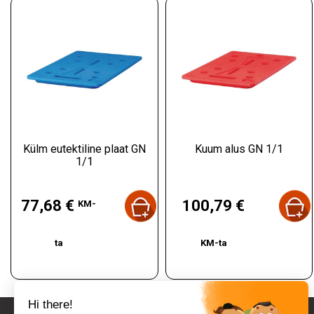
Külm eutektiline plaat GN
Kuum alus GN 1/1
1/1
Hind
Hind
77,68 €
100,79 €
KM-
ta
KM-ta