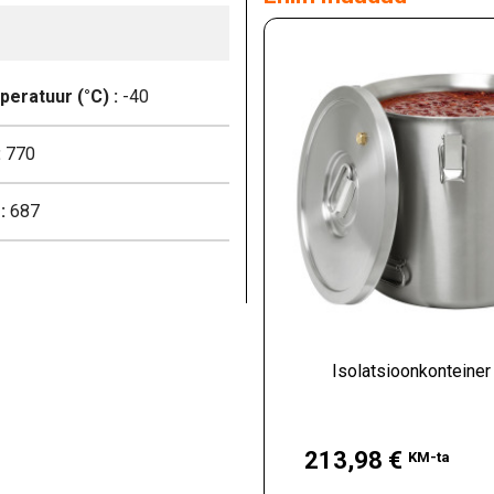
eratuur (°C) :
-40
:
770
:
687
Isolatsioonkonteiner
Hind
213,98 €
KM-ta