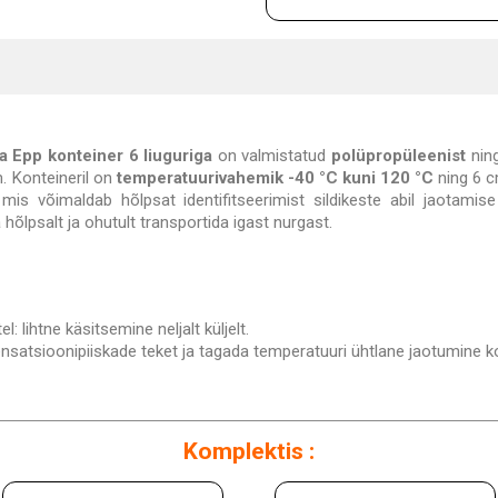
a Epp konteiner 6 liuguriga
on valmistatud
polüpropüleenist
nin
. Konteineril on
temperatuurivahemik -40 °C kuni 120 °C
ning 6 
, mis võimaldab hõlpsat identifitseerimist sildikeste abil jaotamis
hõlpsalt ja ohutult transportida igast nurgast.
lihtne käsitsemine neljalt küljelt.
ensatsioonipiiskade teket ja tagada temperatuuri ühtlane jaotumine 
Komplektis :