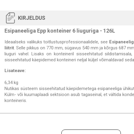
KIRJELDUS
Esipaneeliga Epp konteiner 6 liuguriga - 126L
Ideaalseks valikuks toitlustusprofessionaalidele, see
Esipaneelig
liitrit
. Selle pikkus on 770 mm, sügavus 540 mm ja kõrgus 687 mm
liuguri vahel. Lisaks on konteineril sisseehitatud sildistamisala
sisseehitatud käepidemed konteineri neljal küljel võimaldavad seda 
Lisateave:
6,34 kg
Nutikas süsteem sisseehitatud käepidemetega esipaneeliga ühikutel: 
Külm- või kuumaplaadi sektsioon asub tagaseinal, et vältida kond
konteineris.