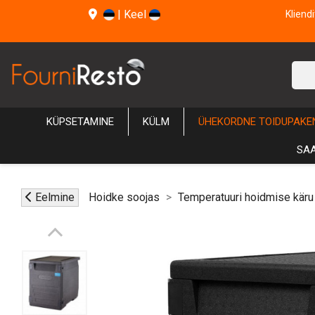
|
Keel
Kliend
KÜPSETAMINE
KÜLM
ÜHEKORDNE TOIDUPAKE
SAA
Eelmine
Hoidke soojas
Temperatuuri hoidmise käru