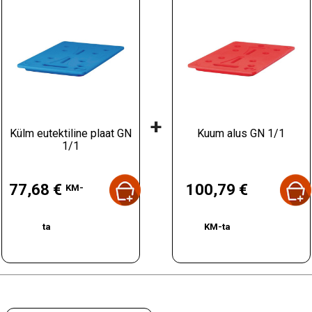
+
Külm eutektiline plaat GN
Kuum alus GN 1/1
1/1
Hind
Hind
77,68 €
100,79 €
KM-
ta
KM-ta