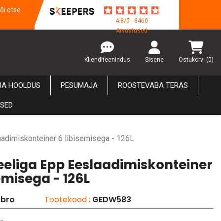
õi otse
4.8/5 - 8460
Arvustused
Klienditeenindus
Sisene
Ostukorv:
(0)
JA HOOLDUS
PESUMAJA
ROOSTEVABA TERAS
USED
adimiskonteiner 6 libisemisega - 126L
eeliga Epp Eeslaadimiskonteiner
emisega - 126L
bro
Tootekood :
GEDW583