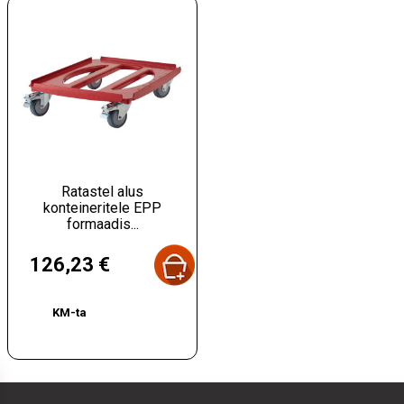
Ratastel alus
konteineritele EPP
formaadis...
Hind
126,23 €
KM-ta