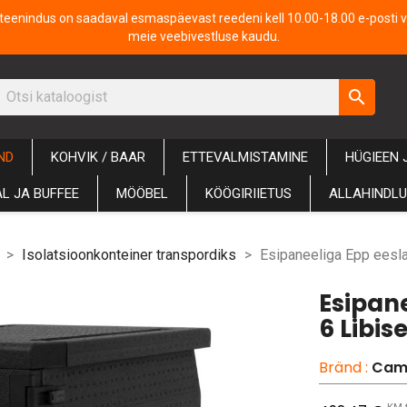
iteenindus on saadaval esmaspäevast reedeni kell 10.00-18.00 e-posti v
meie veebivestluse kaudu.
search
ND
KOHVIK / BAAR
ETTEVALMISTAMINE
HÜGIEEN 
L JA BUFFEE
MÖÖBEL
KÖÖGIRIIETUS
ALLAHINDL
Isolatsioonkonteiner transpordiks
Esipaneeliga Epp eesla
Esipan
6 Libis
Bränd :
Cam