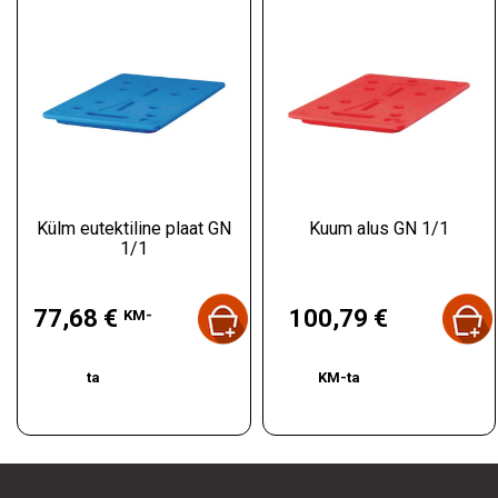
Külm eutektiline plaat GN
Kuum alus GN 1/1
1/1
Hind
Hind
77,68 €
100,79 €
KM-
ta
KM-ta