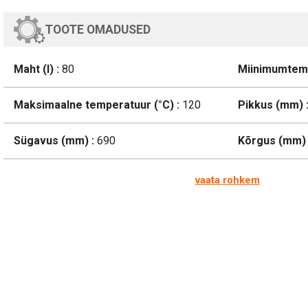
TOOTE OMADUSED
Maht (l) :
80
Miinimumtemp
Maksimaalne temperatuur (°C) :
120
Pikkus (mm) 
Sügavus (mm) :
690
Kõrgus (mm) 
vaata rohkem