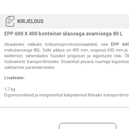
KIRJELDUS
EPP 600 X 400 konteiner ülaosaga avamisega 80 L
Ideaalseks valikuks toitlustusprofessionaalidele, see
EPP 600
mahutavusega 80L. Selle pikkus on 490 mm, sügavus 690 mm ja k
käitlemist, vähendades füüsilist pingutust ja vigastuste riski. 
toiduainete transportimiseks. Disainitud piisava ruumiga küpsetus
säilitamise parandamiseks.
Lisateave:
1,7 kg
Ergonoomilised ja integreeritud käepidemed lihtsaks transportimi