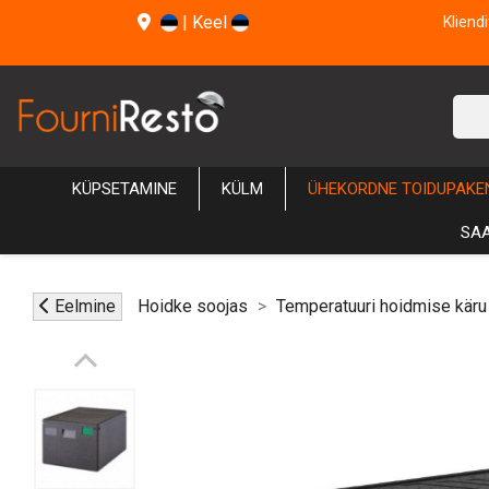
|
Keel
Kliend
KÜPSETAMINE
KÜLM
ÜHEKORDNE TOIDUPAKE
SAA
Eelmine
Hoidke soojas
Temperatuuri hoidmise käru