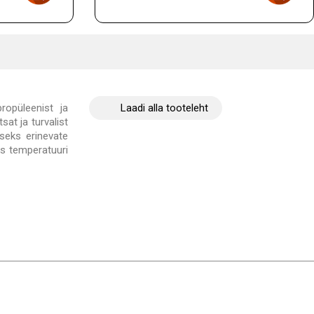
ropüleenist ja
Laadi alla tooteleht
t ja turvalist
lseks erinevate
ks temperatuuri