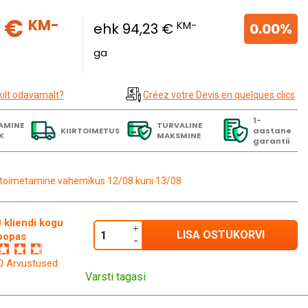
9 €
KM-
KM-
ehk 94,23 €
0.00%
ga
kilt odavamalt?
Créez votre Devis en quelques clics
1-
AMINE
TURVALINE
KIIRTOIMETUS
aastane
K
MAKSMINE
garantii
toimetamine vahemikus 12/08 kuni 13/08
 kliendi kogu
LISA OSTUKORVI
oopas
60 Arvustused
Varsti tagasi