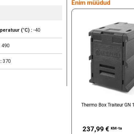
Enim müüdud
eratuur (°C) :
-40
:
490
:
370
Thermo Box Traiteur GN 1
Hind
237,99 €
KM-ta