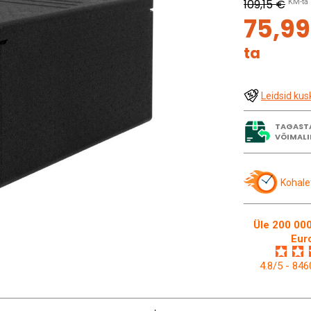
109,15 €
KM-ta
75,9
ta
Leidsid kus
TAGAST
VÕIMALI
Kohale
Üle 200 000
Eur
4.8/5 - 84