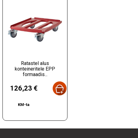
Ratastel alus
konteineritele EPP
formaadis...
Hind
126,23 €
KM-ta