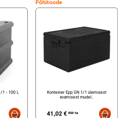
Põhitoode
/1 - 100 L
Konteiner Epp GN 1/1 ülemisest
avamisest mudel...
Hind
41,02 €
KM-ta