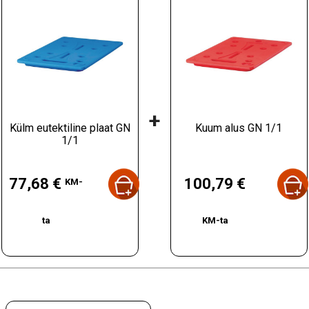
+
Külm eutektiline plaat GN
Kuum alus GN 1/1
1/1
Hind
Hind
77,68 €
100,79 €
KM-
ta
KM-ta