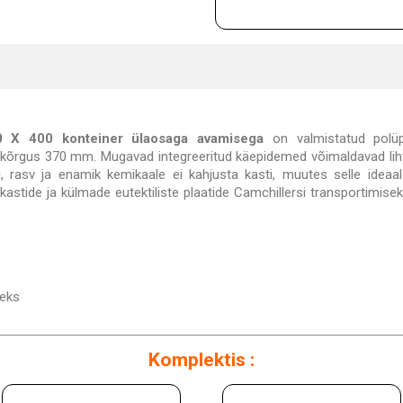
 X 400 konteiner ülaosaga avamisega
on valmistatud polüp
õrgus 370 mm. Mugavad integreeritud käepidemed võimaldavad lihtsa
Õli, rasv ja enamik kemikaale ei kahjusta kasti, muutes selle ideaa
kastide ja külmade eutektiliste plaatide Camchillersi transportimise
seks
Komplektis :