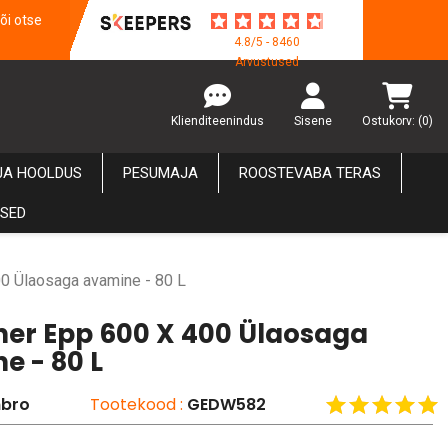
õi otse
4.8/5 - 8460
Arvustused
Klienditeenindus
Sisene
Ostukorv:
(0)
JA HOOLDUS
PESUMAJA
ROOSTEVABA TERAS
USED
00 Ülaosaga avamine - 80 L
ner Epp 600 X 400 Ülaosaga
e - 80 L
bro
Tootekood :
GEDW582