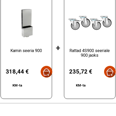
+
Kamin seeria 900
Rattad 4S900 seeriale
900 jaoks
Hind
Hind
318,44 €
235,72 €
KM-ta
KM-ta