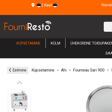
|
Keel
Kliend
KÜPSETAMINE
KÜLM
ÜHEKORDNE TOIDUPAKE
SAA
Eelmine
Küpsetamine
Ahi
Fourneau Sari 900