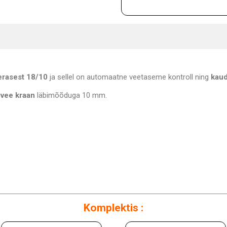
erasest 18/10
ja sellel on automaatne veetaseme kontroll ning
kau
 vee kraan
läbimõõduga 10 mm.
Komplektis :