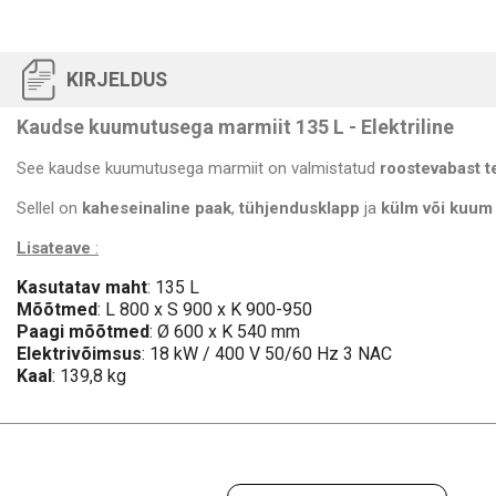
KIRJELDUS
Kaudse kuumutusega marmiit 135 L - Elektriline
See kaudse kuumutusega marmiit on valmistatud
roostevabast t
Sellel on
kaheseinaline paak
,
tühjendusklapp
ja
külm või kuum
Lisateave
:
Kasutatav maht
: 135 L
Mõõtmed
: L 800 x S 900 x K 900-950
Paagi mõõtmed
: Ø 600 x K 540 mm
Elektrivõimsus
: 18 kW / 400 V 50/60 Hz 3 NAC
Kaal
: 139,8 kg