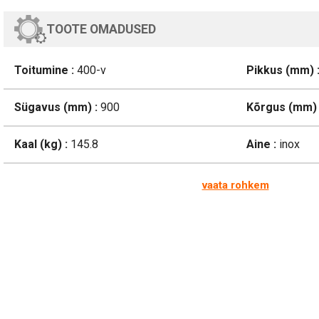
TOOTE OMADUSED
Toitumine :
400-v
Pikkus (mm) 
Sügavus (mm) :
900
Kõrgus (mm) 
Kaal (kg) :
145.8
Aine :
inox
vaata rohkem