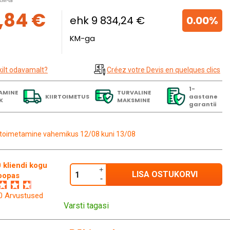
KM-ta
,84 €
ehk 9 834,24 €
0.00%
KM-ga
kilt odavamalt?
Créez votre Devis en quelques clics
1-
AMINE
TURVALINE
KIIRTOIMETUS
aastane
K
MAKSMINE
garantii
toimetamine vahemikus 12/08 kuni 13/08
 kliendi kogu
LISA OSTUKORVI
oopas
60 Arvustused
Varsti tagasi