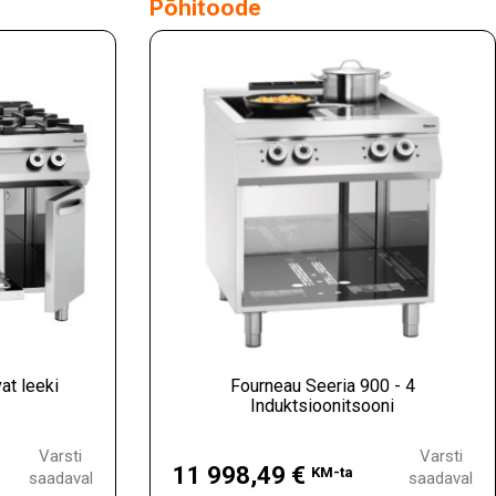
Põhitoode
at leeki
Fourneau Seeria 900 - 4
Induktsioonitsooni
Hind
Varsti
Varsti
11 998,49 €
KM-ta
saadaval
saadaval