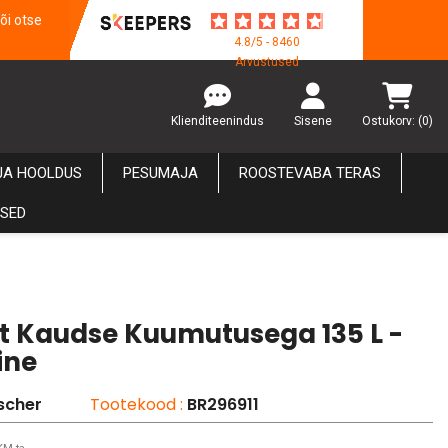
õi otse
4.8/5 - 8460
Arvustused
Klienditeenindus
Sisene
Ostukorv:
(0)
JA HOOLDUS
PESUMAJA
ROOSTEVABA TERAS
USED
t Kaudse Kuumutusega 135 L -
line
scher
Tootekood :
BR296911