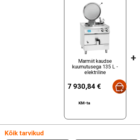
+
Marmiit kaudse
kuumutusega 135 L -
elektriline
Hind
7 930,84 €
KM-ta
Kõik tarvikud