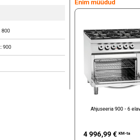
Enim müüdud
:
800
:
900
Ahjuseeria 900 - 6 elav
Hind
4 996,99 €
KM-ta