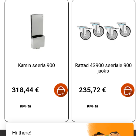
Kamin seeria 900
Rattad 4S900 seeriale 900
jaoks
Hind
Hind
318,44 €
235,72 €
KM-ta
KM-ta