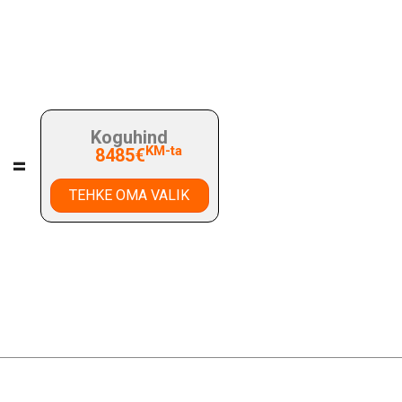
Koguhind
KM-ta
8485€
=
TEHKE OMA VALIK