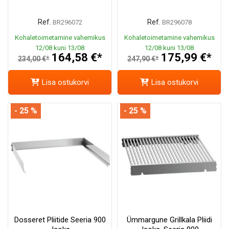
Ref.
Ref.
BR296072
BR296078
Kohaletoimetamine vahemikus
Kohaletoimetamine vahemikus
12/08 kuni 13/08
12/08 kuni 13/08
164,58 €*
175,99 €*
234,00 €*
247,90 €*
Lisa ostukorvi
Lisa ostukorvi
- 25 %
- 25 %
Dosseret Pliitide Seeria 900
Ümmargune Grillkala Pliidi