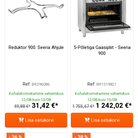
Reduktor 900. Seeria Ahjule
5-Põletiga Gaasipliit - Seeria
900
Ref.
Ref.
BR296086
BR1519821
Kohaletoimetamine vahemikus
Kohaletoimetamine vahemikus
12/08 kuni 13/08
12/08 kuni 13/08
31,42 €*
1 242,02 €*
49,88 €*
1 755,67 €*
Lisa ostukorvi
Lisa ostukorvi
- 36 %
- 38 %