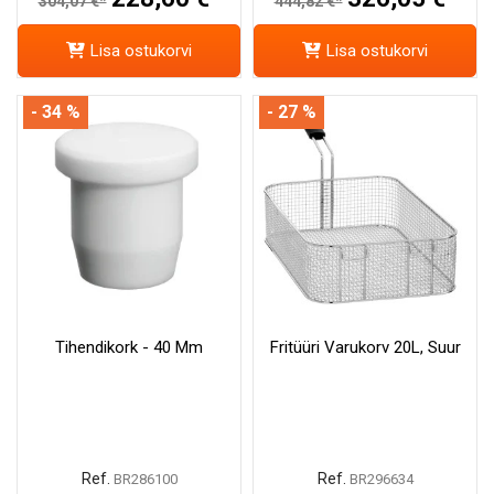
304,07 €*
444,82 €*
Lisa ostukorvi
Lisa ostukorvi
- 34 %
- 27 %
Tihendikork - 40 Mm
Fritüüri Varukorv 20L, Suur
Ref.
Ref.
BR286100
BR296634