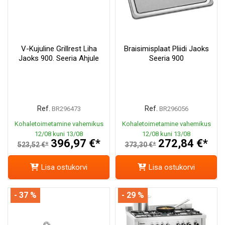
V-Kujuline Grillrest Liha
Braisimisplaat Pliidi Jaoks
Jaoks 900. Seeria Ahjule
Seeria 900
Ref.
Ref.
BR296473
BR296056
Kohaletoimetamine vahemikus
Kohaletoimetamine vahemikus
12/08 kuni 13/08
12/08 kuni 13/08
396,97 €*
272,84 €*
523,52 €*
373,30 €*
Lisa ostukorvi
Lisa ostukorvi
- 37 %
- 29 %