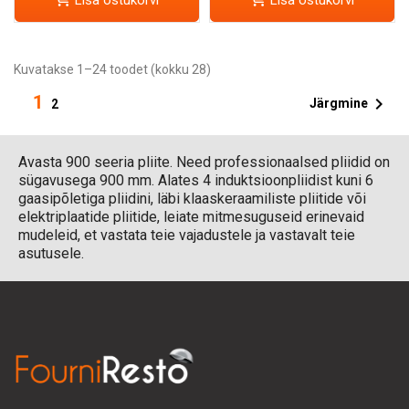
Kuvatakse 1–24 toodet (kokku 28)
1

Järgmine
2
Avasta 900 seeria pliite. Need professionaalsed pliidid on
sügavusega 900 mm. Alates 4 induktsioonpliidist kuni 6
gaasipõletiga pliidini, läbi klaaskeraamiliste pliitide või
elektriplaatide pliitide, leiate mitmesuguseid erinevaid
mudeleid, et vastata teie vajadustele ja vastavalt teie
asutusele.