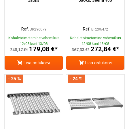
Jaoks
Jaoks, Seeria 900
Ref.
Ref.
BR296079
BR296472
Kohaletoimetamine vahemikus
Kohaletoimetamine vahemikus
12/08 kuni 13/08
12/08 kuni 13/08
179,08 €*
272,84 €*
240,17 €*
367,33 €*
Lisa ostukorvi
Lisa ostukorvi
- 25 %
- 24 %