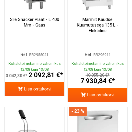
Sile Snacker Plaat - L 400
Marmiit Kaudse
Mm - Gaas
Kuumutusega 135 L -
Elektriline
Ref.
Ref.
BR2955041
BR296911
Kohaletoimetamine vahemikus
Kohaletoimetamine vahemikus
12/08 kuni 13/08
12/08 kuni 13/08
2 092,81 €*
10 055,20 €*
3 042,30 €*
7 930,84 €*
Lisa ostukorvi
Lisa ostukorvi
- 23 %