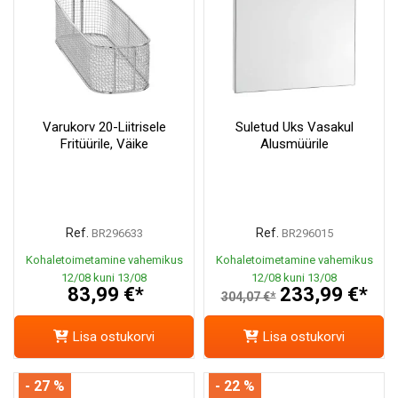
Varukorv 20-Liitrisele
Suletud Uks Vasakul
Fritüürile, Väike
Alusmüürile
Ref.
Ref.
BR296633
BR296015
Kohaletoimetamine vahemikus
Kohaletoimetamine vahemikus
12/08 kuni 13/08
12/08 kuni 13/08
83,99 €*
233,99 €*
304,07 €*
Lisa ostukorvi
Lisa ostukorvi
- 27 %
- 22 %