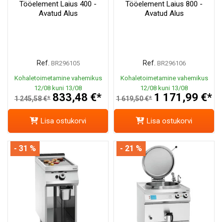
Tööelement Laius 400 -
Tööelement Laius 800 -
Avatud Alus
Avatud Alus
Ref.
Ref.
BR296105
BR296106
Kohaletoimetamine vahemikus
Kohaletoimetamine vahemikus
12/08 kuni 13/08
12/08 kuni 13/08
833,48 €*
1 171,99 €*
1 245,58 €*
1 619,50 €*
Lisa ostukorvi
Lisa ostukorvi
- 31 %
- 21 %