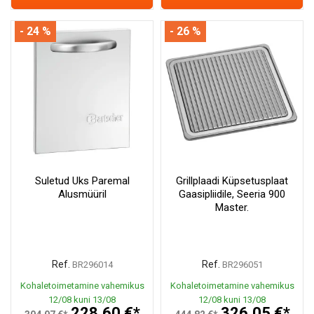
- 24 %
- 26 %
Suletud Uks Paremal
Grillplaadi Küpsetusplaat
Alusmüüril
Gaasipliidile, Seeria 900
Master.
Ref.
Ref.
BR296014
BR296051
Kohaletoimetamine vahemikus
Kohaletoimetamine vahemikus
12/08 kuni 13/08
12/08 kuni 13/08
228,60 €*
326,05 €*