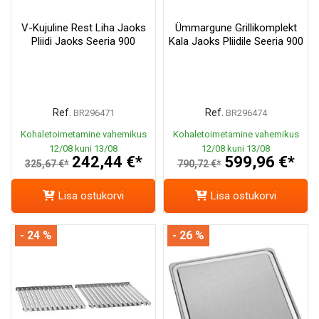
V-Kujuline Rest Liha Jaoks
Ümmargune Grillikomplekt
Pliidi Jaoks Seeria 900
Kala Jaoks Pliidile Seeria 900
Ref.
Ref.
BR296471
BR296474
Kohaletoimetamine vahemikus
Kohaletoimetamine vahemikus
12/08 kuni 13/08
12/08 kuni 13/08
242,44 €*
599,96 €*
325,67 €*
790,72 €*
Lisa ostukorvi
Lisa ostukorvi
- 24 %
- 26 %