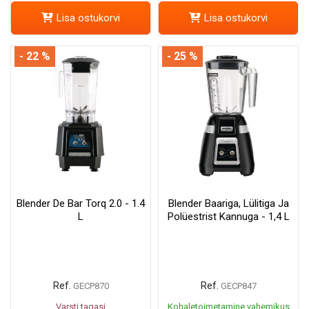
Lisa ostukorvi
Lisa ostukorvi
- 22 %
- 25 %
Blender De Bar Torq 2.0 - 1.4
Blender Baariga, Lülitiga Ja
L
Polüestrist Kannuga - 1,4 L
Ref.
Ref.
GECP870
GECP847
Varsti tagasi
Kohaletoimetamine vahemikus