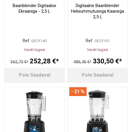
Baariblender Digitaalse
Digitaalne Baariblender
Ekraaniga - 2,5 L
Helisummutusega Kaanega
2,5 L
Ref.
Ref.
GECY140
GECY141
Varsti tagasi
Varsti tagasi
252,28 €*
330,50 €*
362,73 €*
486,45 €*
Pole Saadaval
Pole Saadaval
- 21 %