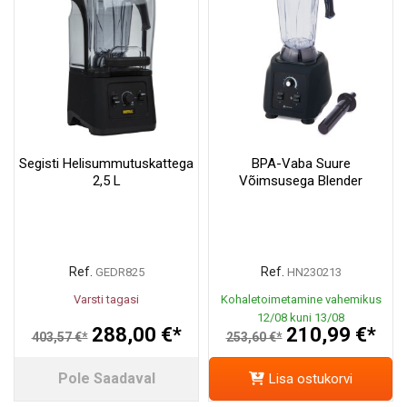
Segisti Helisummutuskattega
BPA-Vaba Suure
2,5 L
Võimsusega Blender
Ref.
Ref.
GEDR825
HN230213
Varsti tagasi
Kohaletoimetamine vahemikus
12/08 kuni 13/08
288,00 €*
210,99 €*
403,57 €*
253,60 €*
Pole Saadaval
Lisa ostukorvi