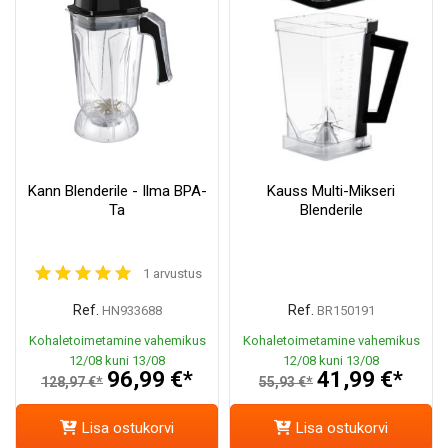
Kann Blenderile - Ilma BPA-
Kauss Multi-Mikseri
Ta
Blenderile
1 arvustus
Ref.
Ref.
HN933688
BR150191
Kohaletoimetamine vahemikus
Kohaletoimetamine vahemikus
12/08 kuni 13/08
12/08 kuni 13/08
96,99 €*
41,99 €*
128,97 €*
55,93 €*
Lisa ostukorvi
Lisa ostukorvi