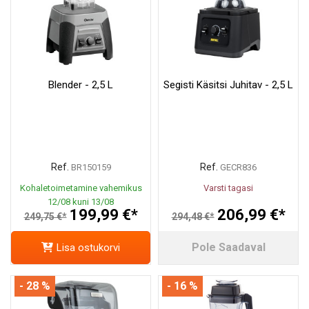
Blender - 2,5 L
Segisti Käsitsi Juhitav - 2,5 L
Ref.
Ref.
BR150159
GECR836
Kohaletoimetamine vahemikus
Varsti tagasi
12/08 kuni 13/08
199,99 €*
206,99 €*
249,75 €*
294,48 €*
Pole Saadaval
Lisa ostukorvi
- 28 %
- 16 %