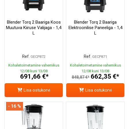
Blender Torq 2 Baariga Koos
Blender Torq 2 Baariga
Muutuva Kiiruse Valijaga - 1,4
Elektroonilise Paneeliga - 1,4
L
L
Ref.
Ref.
GECP872
GECP871
Kohaletoimetamine vahemikus
Kohaletoimetamine vahemikus
12/08 kuni 13/08
12/08 kuni 13/08
691,66 €*
662,35 €*
848,87 €*
Lisa ostukorvi
Lisa ostukorvi
- 16 %