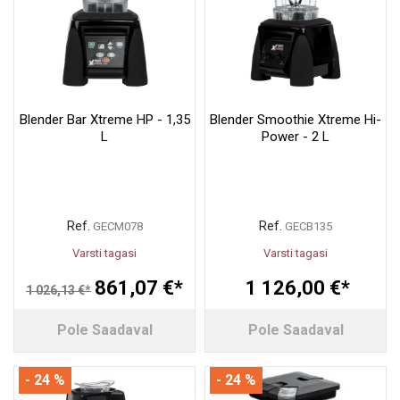
Blender Bar Xtreme HP - 1,35
Blender Smoothie Xtreme Hi-
L
Power - 2 L
Ref.
Ref.
GECM078
GECB135
Varsti tagasi
Varsti tagasi
861,07 €*
1 126,00 €*
1 026,13 €*
Pole Saadaval
Pole Saadaval
- 24 %
- 24 %