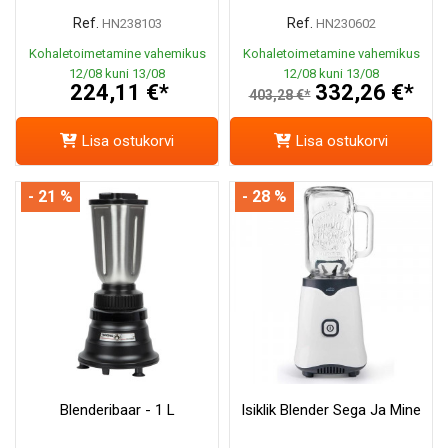
Ref.
Ref.
HN238103
HN230602
Kohaletoimetamine vahemikus
Kohaletoimetamine vahemikus
12/08 kuni 13/08
12/08 kuni 13/08
224,11 €*
332,26 €*
403,28 €*
Lisa ostukorvi
Lisa ostukorvi
- 21 %
- 28 %
Blenderibaar - 1 L
Isiklik Blender Sega Ja Mine