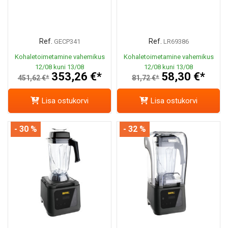
Ref.
Ref.
GECP341
LR69386
Kohaletoimetamine vahemikus
Kohaletoimetamine vahemikus
12/08 kuni 13/08
12/08 kuni 13/08
353,26 €*
58,30 €*
451,62 €*
81,72 €*
Lisa ostukorvi
Lisa ostukorvi
- 30 %
- 32 %