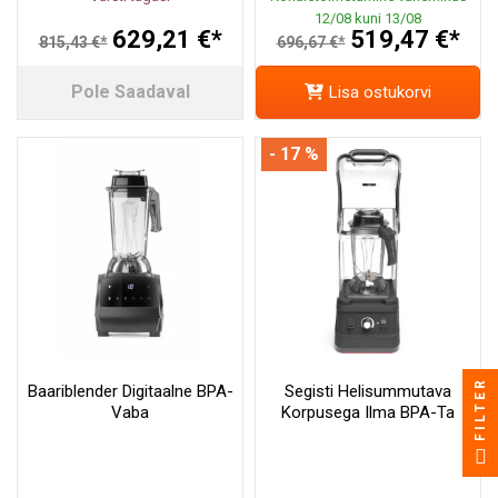
12/08 kuni 13/08
629,21 €*
519,47 €*
815,43 €*
696,67 €*
Pole Saadaval
Lisa ostukorvi
- 17 %
FILTER
Baariblender Digitaalne BPA-
Segisti Helisummutava
Vaba
Korpusega Ilma BPA-Ta