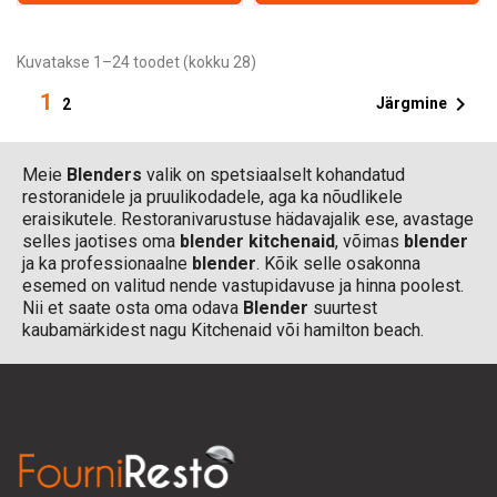
Kuvatakse 1–24 toodet (kokku 28)
1

Järgmine
2
Meie
Blenders
valik on spetsiaalselt kohandatud
restoranidele ja pruulikodadele, aga ka nõudlikele
eraisikutele. Restoranivarustuse hädavajalik ese, avastage
selles jaotises oma
blender kitchenaid
, võimas
blender
ja ka professionaalne
blender
. Kõik selle osakonna
esemed on valitud nende vastupidavuse ja hinna poolest.
Nii et saate osta oma odava
Blender
suurtest
kaubamärkidest nagu Kitchenaid või hamilton beach.