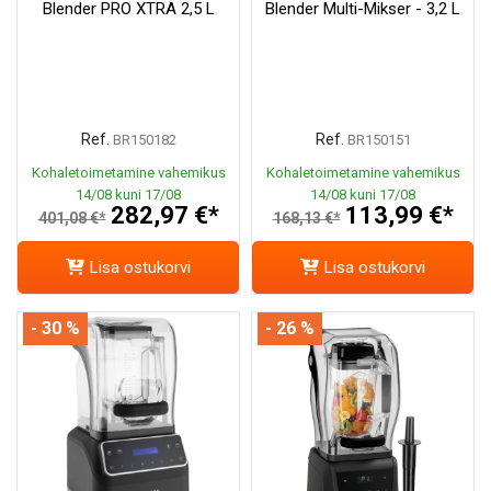
Blender PRO XTRA 2,5 L
Blender Multi-Mikser - 3,2 L
Ref.
Ref.
BR150182
BR150151
Kohaletoimetamine vahemikus
Kohaletoimetamine vahemikus
14/08 kuni 17/08
14/08 kuni 17/08
282,97 €*
113,99 €*
401,08 €*
168,13 €*
Lisa ostukorvi
Lisa ostukorvi
- 30 %
- 26 %