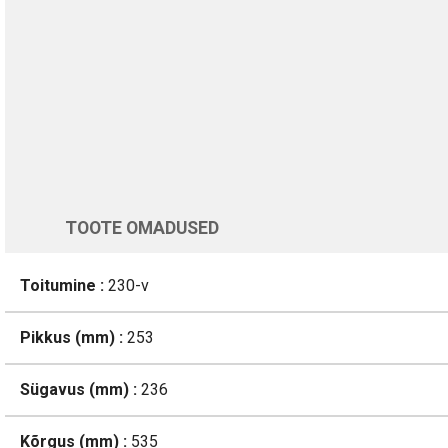
Üle 200 000 kliendi kogu Euroopas
4.8/5 - 8460 Arvustused
LISA OSTUKORVI
Varsti tagasi
TOOTE OMADUSED
Toitumine :
230-v
Pikkus (mm) :
253
Sügavus (mm) :
236
Kõrgus (mm) :
535