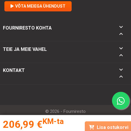
VÕTA MEIEGA ÜHENDUST

FOURNIRESTO KOHTA


TEIE JA MEIE VAHEL

keyboard_arrow_down
KONTAKT
keyboard_arrow_up
© 2026 - Fourniresto
KM-ta
206,99 €
Lisa ostukorvi