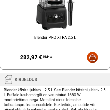
Blender PRO XTRA 2,5 L
Hind
282,97 €
KM-ta
KIRJELDUS
Blender käsitsi juhitav - 2,5 L See Blender käsitsi juhitav 2,5
L Buffalo kaubamärgilt on varustatud 1680 W
mootorivõimsusega. Metallist sidur. Ideaalne
toitlustusprofessionaalidele. Kokteilide, smuutide või
piimakokteilide valmistamiseks pakub Buffalo blender