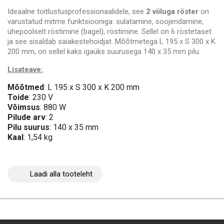
Ideaalne toitlustusprofessionaalidele, see
2 viiluga röster
on
varustatud mitme funktsiooniga: sulatamine, soojendamine,
ühepoolselt röstimine (bagel), röstimine. Sellel on 6 röstetaset
ja see sisaldab saiakestehoidjat. Mõõtmetega L 195 x S 300 x K
200 mm, on sellel kaks igaüks suurusega 140 x 35 mm pilu.
Lisateave:
Mõõtmed
: L 195 x S 300 x K 200 mm
Toide
: 230 V
Võimsus
: 880 W
Pilude arv
: 2
Pilu suurus
: 140 x 35 mm
Kaal
: 1,54 kg
Laadi alla tooteleht