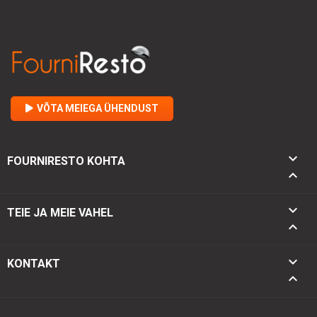
VÕTA MEIEGA ÜHENDUST

FOURNIRESTO KOHTA


TEIE JA MEIE VAHEL

keyboard_arrow_down
KONTAKT
keyboard_arrow_up