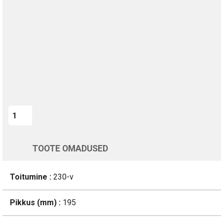
Kohaletoimetamine vahemikus 12/08 kuni 13/08
Üle 200 000 kliendi kogu Euroopas
4.8/5 - 8460 Arvustused
LISA OSTUKORVI
Varsti tagasi
TOOTE OMADUSED
Toitumine :
230-v
Pikkus (mm) :
195