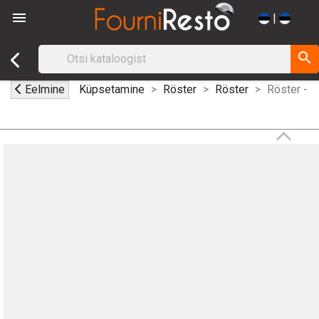

|
search
Eelmine
Küpsetamine
Röster
Röster
Röster - 2 