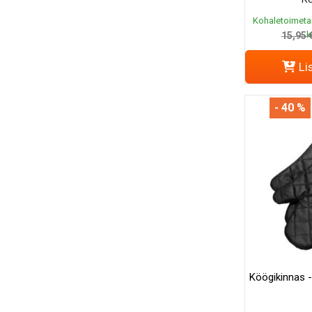
Kohaletoimeta
k
15,95 
Li
- 40 %
Köögikinnas 