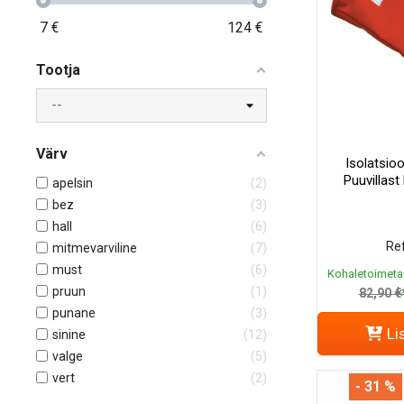
7
€
124
€
Tootja
Värv
Isolatsioo
Puuvillas
apelsin
2
bez
3
hall
6
Ref
mitmevarviline
7
must
6
Kohaletoimeta
pruun
1
k
82,90 €
punane
3
Li
sinine
12
valge
5
vert
2
- 31 %