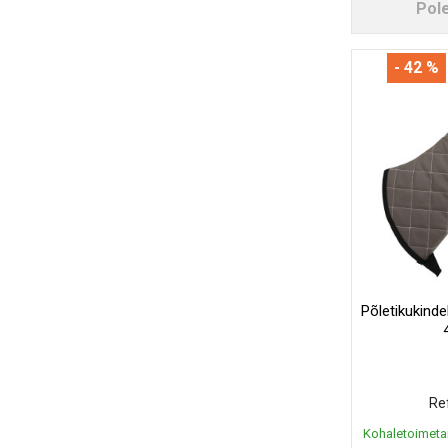
Pol
- 42 %
Põletikukinde
Re
Kohaletoimeta