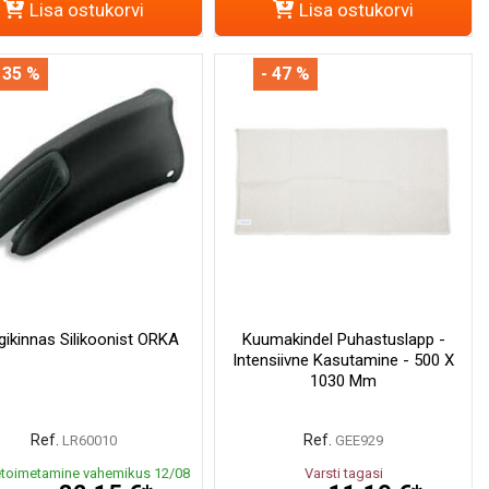
Lisa ostukorvi
Lisa ostukorvi
 35 %
- 47 %
ikinnas Silikoonist ORKA
Kuumakindel Puhastuslapp -
Intensiivne Kasutamine - 500 X
1030 Mm
Ref.
Ref.
LR60010
GEE929
toimetamine vahemikus 12/08
Varsti tagasi