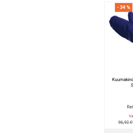
- 34 %
Kuumakinde
S
Ref
Va
96,92 €