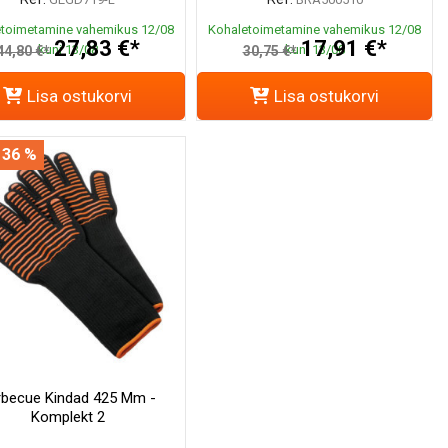
toimetamine vahemikus 12/08
Kohaletoimetamine vahemikus 12/08
27,83 €*
17,91 €*
kuni 13/08
kuni 13/08
44,80 €*
30,75 €*
Lisa ostukorvi
Lisa ostukorvi
 36 %
rbecue Kindad 425 Mm -
Komplekt 2