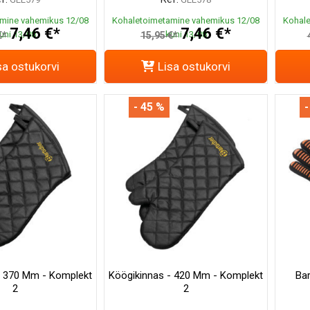
mine vahemikus 12/08
Kohaletoimetamine vahemikus 12/08
Kohale
7,46 €*
7,46 €*
uni 13/08
kuni 13/08
€*
15,95 €*
sa ostukorvi
Lisa ostukorvi
- 45 %
-
- 370 Mm - Komplekt
Köögikinnas - 420 Mm - Komplekt
Ba
2
2