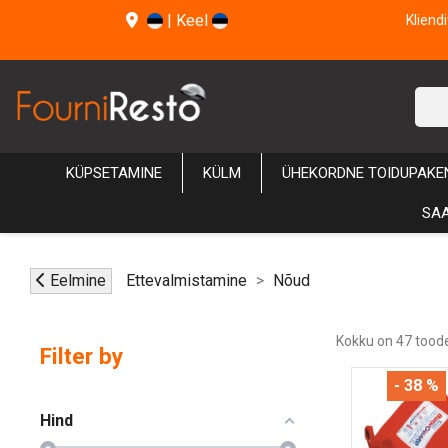
|
Keel
Kliend
KÜPSETAMINE
KÜLM
ÜHEKORDNE TOIDUPAKE
SAA
Eelmine
Ettevalmistamine
Nõud
Kokku on 47 toode
Filter by
- 38 %
Hind