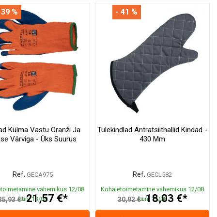
 39 %
- 41 %
ad Külma Vastu Oranži Ja
Tulekindlad Antratsiithallid Kindad -
ise Värviga - Üks Suurus
430 Mm
Ref.
Ref.
GECA975
GECL582
toimetamine vahemikus 12/08
Kohaletoimetamine vahemikus 12/08
21,57 €*
18,03 €*
kuni 13/08
kuni 13/08
35,93 €*
30,92 €*