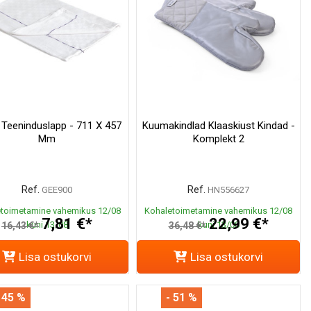
 Teeninduslapp - 711 X 457
Kuumakindlad Klaaskiust Kindad -
Mm
Komplekt 2
Ref.
Ref.
GEE900
HN556627
toimetamine vahemikus 12/08
Kohaletoimetamine vahemikus 12/08
7,81 €*
22,99 €*
kuni 13/08
kuni 13/08
16,43 €*
36,48 €*
Lisa ostukorvi
Lisa ostukorvi
 45 %
- 51 %