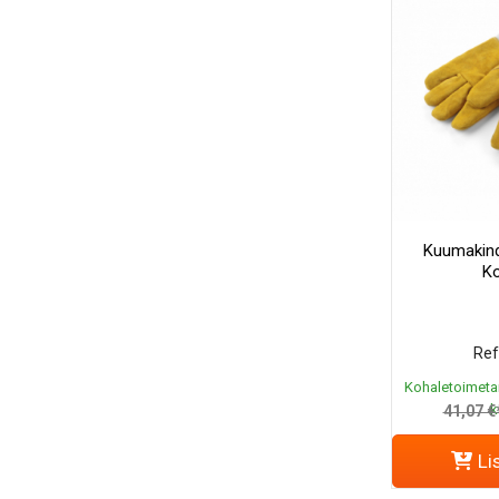
Kuumakind
Ko
Ref
Kohaletoimeta
k
41,07 €
Li