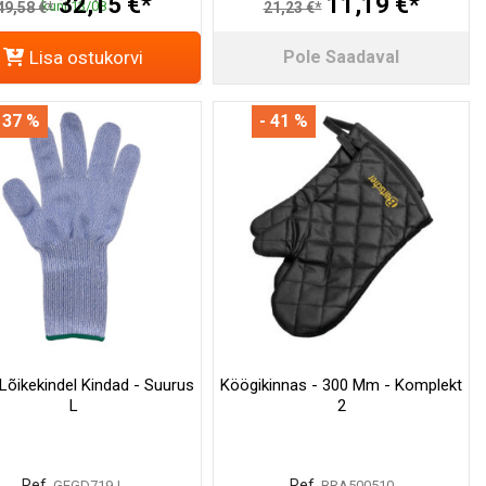
32,15 €*
11,19 €*
kuni 13/08
49,58 €*
21,23 €*
Lisa ostukorvi
Pole Saadaval
 37 %
- 41 %
 Lõikekindel Kindad - Suurus
Köögikinnas - 300 Mm - Komplekt
L
2
Ref.
Ref.
GEGD719-L
BRA500510