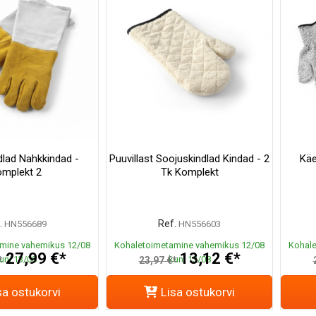
lad Nahkkindad -
Puuvillast Soojuskindlad Kindad - 2
Käe
mplekt 2
Tk Komplekt
.
Ref.
HN556689
HN556603
mine vahemikus 12/08
Kohaletoimetamine vahemikus 12/08
Kohale
27,99 €*
13,12 €*
uni 13/08
kuni 13/08
*
23,97 €*
sa ostukorvi
Lisa ostukorvi