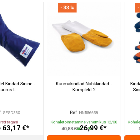
- 33 %
-
l Kindad Sinine -
Kuumakindlad Nahkkindad -
Kind
uurus L
Komplekt 2
Sin
.
Ref.
GEGD330
HN556658
rsti tagasi
Kohaletoimetamine vahemikus 12/08
Kohale
63,17 €*
26,99 €*
kuni 13/08
*
40,88 €*