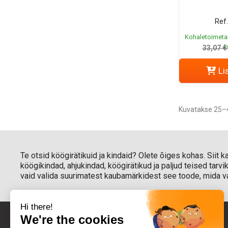
Ref.
Kohaletoimeta
k
33,07 €
Li
Kuvatakse 25–4
Te otsid köögirätikuid ja kindaid? Olete õiges kohas. Siit
köögikindad, ahjukindad, köögirätikud ja paljud teised tarv
vaid valida suurimatest kaubamärkidest see toode, mida va