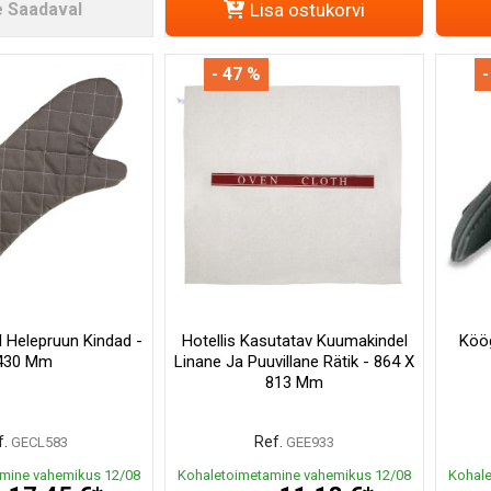
e Saadaval
Lisa ostukorvi
- 47 %
-
l Helepruun Kindad -
Hotellis Kasutatav Kuumakindel
Köög
430 Mm
Linane Ja Puuvillane Rätik - 864 X
813 Mm
f.
Ref.
GECL583
GEE933
mine vahemikus 12/08
Kohaletoimetamine vahemikus 12/08
Kohale