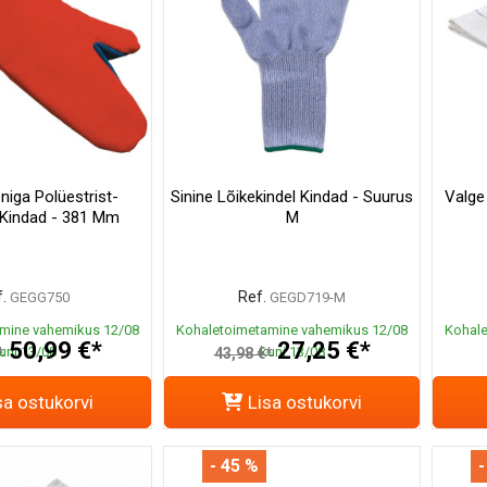
niga Polüestrist-
Sinine Lõikekindel Kindad - Suurus
Valge
t Kindad - 381 Mm
M
.
Ref.
GEGG750
GEGD719-M
mine vahemikus 12/08
Kohaletoimetamine vahemikus 12/08
Kohale
50,99 €*
27,25 €*
uni 13/08
kuni 13/08
*
43,98 €*
sa ostukorvi
Lisa ostukorvi
- 45 %
-