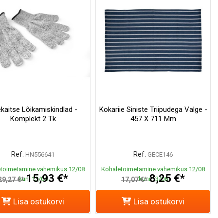
kaitse Lõikamiskindlad -
Kokariie Siniste Triipudega Valge -
Komplekt 2 Tk
457 X 711 Mm
Ref.
Ref.
HN556641
GECE146
toimetamine vahemikus 12/08
Kohaletoimetamine vahemikus 12/08
15,93 €*
8,25 €*
kuni 13/08
kuni 13/08
29,27 €*
17,07 €*
Lisa ostukorvi
Lisa ostukorvi