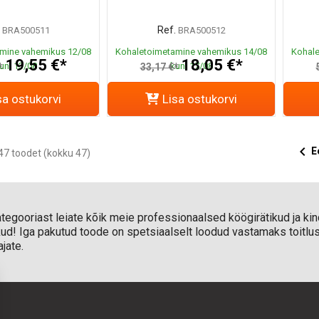
Ref.
BRA500511
BRA500512
mine vahemikus 12/08
Kohaletoimetamine vahemikus 14/08
Kohale
19,55 €*
18,05 €*
uni 13/08
kuni 17/08
*
33,17 €*
sa ostukorvi
Lisa ostukorvi

E
7 toodet (kokku 47)
 kategooriast leiate kõik meie professionaalsed köögirätikud ja k
ikud! Iga pakutud toode on spetsiaalselt loodud vastamaks toitlus
jate.