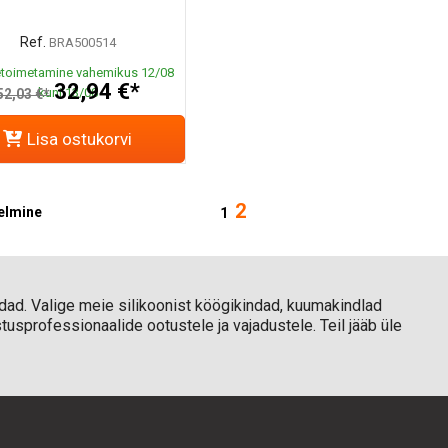
Ref.
BRA500514
toimetamine vahemikus 12/08
32,94 €*
kuni 13/08
52,03 €*
Lisa ostukorvi
2
elmine
1
indad. Valige meie silikoonist köögikindad, kuumakindlad
tusprofessionaalide ootustele ja vajadustele. Teil jääb üle