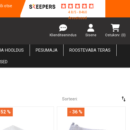
õi otse
4.8/5 - 8460
Arvustused
Klienditeenindus
Sisene
Ostukorv:
(0)
JA HOOLDUS
PESUMAJA
ROOSTEVABA TERAS
USED
swap_vert
Sorteeri:
 52 %
- 36 %