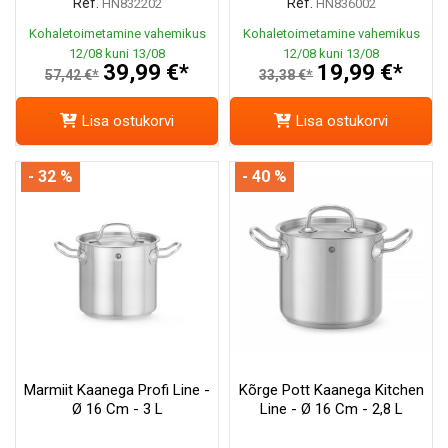
Ref.
Ref.
HN832202
HN836002
Kohaletoimetamine vahemikus
Kohaletoimetamine vahemikus
12/08 kuni 13/08
12/08 kuni 13/08
39,99 €*
19,99 €*
57,42 €*
33,38 €*
Lisa ostukorvi
Lisa ostukorvi
- 32 %
- 40 %
Marmiit Kaanega Profi Line -
Kõrge Pott Kaanega Kitchen
Ø 16 Cm - 3 L
Line - Ø 16 Cm - 2,8 L