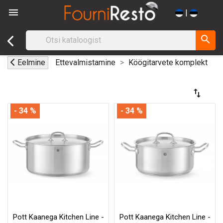

|
search
Eelmine
Ettevalmistamine
Köögitarvete komplekt
swap_vert
- 34 %
- 34 %
Pott Kaanega Kitchen Line -
Pott Kaanega Kitchen Line -