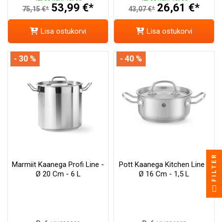
53,99 €*
26,61 €*
75,15 €*
43,07 €*
Lisa ostukorvi
Lisa ostukorvi
- 30 %
- 40 %
FILTER
Marmiit Kaanega Profi Line -
Pott Kaanega Kitchen Line -
Ø 20 Cm - 6 L
Ø 16 Cm - 1,5 L