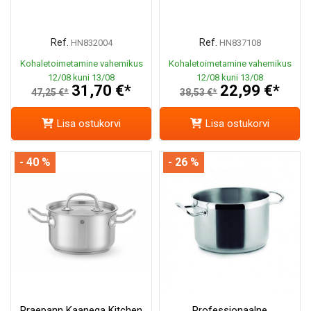
Ref.
Ref.
HN832004
HN837108
Kohaletoimetamine vahemikus
Kohaletoimetamine vahemikus
12/08 kuni 13/08
12/08 kuni 13/08
31,70 €*
22,99 €*
47,25 €*
38,53 €*
Lisa ostukorvi
Lisa ostukorvi
- 40 %
- 26 %
Praepann Kaanega Kitchen
Professionaalne