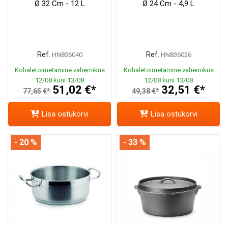
Ø 32 Cm - 12 L
Ø 24 Cm - 4,9 L
Ref.
Ref.
HN836040
HN836026
Kohaletoimetamine vahemikus
Kohaletoimetamine vahemikus
12/08 kuni 13/08
12/08 kuni 13/08
51,02 €*
32,51 €*
77,65 €*
49,38 €*
Lisa ostukorvi
Lisa ostukorvi
- 20 %
- 33 %