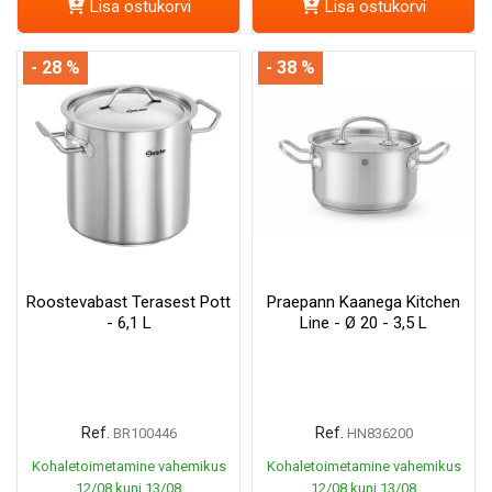
Lisa ostukorvi
Lisa ostukorvi
- 28 %
- 38 %
Roostevabast Terasest Pott
Praepann Kaanega Kitchen
- 6,1 L
Line - Ø 20 - 3,5 L
Ref.
Ref.
BR100446
HN836200
Kohaletoimetamine vahemikus
Kohaletoimetamine vahemikus
12/08 kuni 13/08
12/08 kuni 13/08