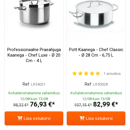
Professionaalne Praeahjuga
Pott Kaanega - Chef Classic
Kaanega - Chef Luxe - Ø 20
- Ø 28 Cm - 6,75 L
Cm - 4 L
1 arvustus
Ref.
Ref.
LR54021
LR50028
Kohaletoimetamine vahemikus
Kohaletoimetamine vahemikus
12/08 kuni 13/08
12/08 kuni 13/08
76,93 €*
82,99 €*
98,32 €*
107,15 €*
Lisa ostukorvi
Lisa ostukorvi