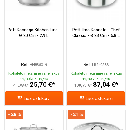
Pott Kaanega Kitchen Line -
Pott Ilma Kaaneta - Chef
Ø 20 Cm - 2,9 L
Classic - Ø 28 Cm - 6,8 L
Ref.
Ref.
HN836019
LR54028S
Kohaletoimetamine vahemikus
Kohaletoimetamine vahemikus
12/08 kuni 13/08
12/08 kuni 13/08
25,70 €*
87,04 €*
41,78 €*
109,75 €*
Lisa ostukorvi
Lisa ostukorvi
- 28 %
- 21 %