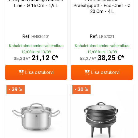
Line - Ø 16 Cm - 1,9 L
Praeahjupott - Eco-Chef - Ø
20 Cm - 4 L
Ref.
Ref.
HN836101
LR57021
Kohaletoimetamine vahemikus
Kohaletoimetamine vahemikus
12/08 kuni 13/08
12/08 kuni 13/08
21,12 €*
38,25 €*
35,30 €*
52,27 €*
Lisa ostukorvi
Lisa ostukorvi
- 39 %
- 30 %