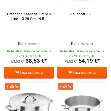
Praepann Kaanega Kitchen
Raudpott - 6 L
Line - Ø 28 Cm - 9,5 L
Ref.
Ref.
HN836408
HN629291
Kohaletoimetamine vahemikus
Kohaletoimetamine vahemikus
12/08 kuni 13/08
12/08 kuni 13/08
38,53 €*
54,19 €*
63,52 €*
78,52 €*
Lisa ostukorvi
Lisa ostukorvi
- 26 %
- 24 %