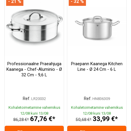
- 21 %
- 32 %
Professionaalne Praeahjuga
Praepann Kaanega Kitchen
Kaanega - Chef-Aluminio - Ø
Line - Ø 24 Cm - 6 L
32 Cm - 9,6 L
Ref.
Ref.
LR20032
HN836309
Kohaletoimetamine vahemikus
Kohaletoimetamine vahemikus
12/08 kuni 13/08
12/08 kuni 13/08
67,76 €*
33,99 €*
86,28 €*
50,68 €*