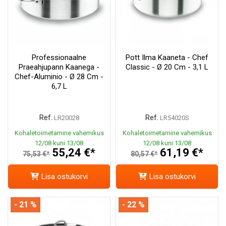
Professionaalne
Pott Ilma Kaaneta - Chef
Praeahjupann Kaanega -
Classic - Ø 20 Cm - 3,1 L
Chef-Aluminio - Ø 28 Cm -
6,7 L
Ref.
Ref.
LR20028
LR54020S
Kohaletoimetamine vahemikus
Kohaletoimetamine vahemikus
12/08 kuni 13/08
12/08 kuni 13/08
55,24 €*
61,19 €*
75,53 €*
80,57 €*
Lisa ostukorvi
Lisa ostukorvi
- 21 %
- 22 %