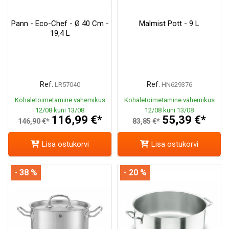
Pann - Eco-Chef - Ø 40 Cm -
Malmist Pott - 9 L
19,4 L
Ref.
Ref.
LR57040
HN629376
Kohaletoimetamine vahemikus
Kohaletoimetamine vahemikus
12/08 kuni 13/08
12/08 kuni 13/08
116,99 €*
55,39 €*
146,90 €*
83,85 €*
Lisa ostukorvi
Lisa ostukorvi
- 38 %
- 20 %