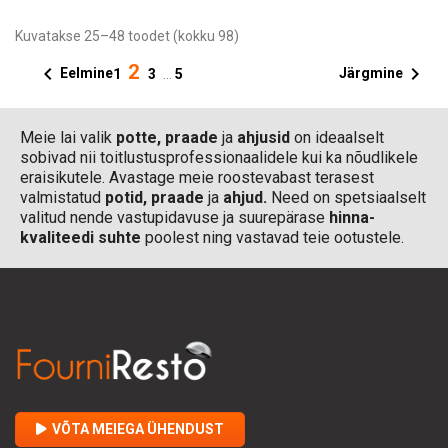
Kuvatakse 25–48 toodet (kokku 98)
2


Eelmine
Järgmine
1
3
…
5
Meie lai valik
potte,
praade
ja
ahjusid
on ideaalselt
sobivad nii toitlustusprofessionaalidele kui ka nõudlikele
eraisikutele. Avastage meie roostevabast terasest
valmistatud
potid,
praade
ja
ahjud.
Need on spetsiaalselt
valitud nende vastupidavuse ja suurepärase
hinna-
kvaliteedi suhte
poolest ning vastavad teie ootustele.
VÕTA MEIEGA ÜHENDUST