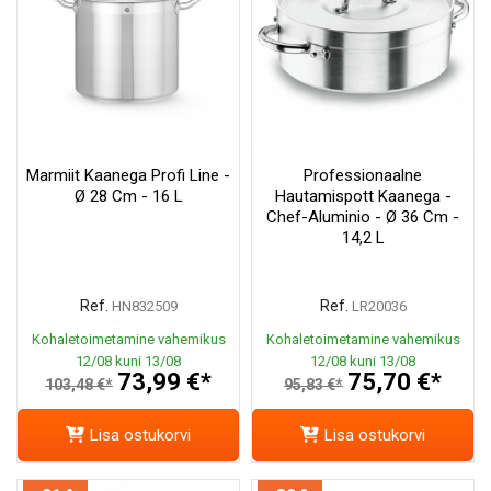
Marmiit Kaanega Profi Line -
Professionaalne
Ø 28 Cm - 16 L
Hautamispott Kaanega -
Chef-Aluminio - Ø 36 Cm -
14,2 L
Ref.
Ref.
HN832509
LR20036
Kohaletoimetamine vahemikus
Kohaletoimetamine vahemikus
12/08 kuni 13/08
12/08 kuni 13/08
73,99 €*
75,70 €*
103,48 €*
95,83 €*
Lisa ostukorvi
Lisa ostukorvi