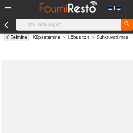

|
search
Eelmine
Küpsetamine
Lõbus toit
Suhkruvati masin