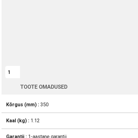
Kohaletoimetamine vahemikus 12/08 kuni 13/08
Üle 200 000 kliendi kogu Euroopas
4.8/5 - 8460 Arvustused
LISA OSTUKORVI
TOOTE OMADUSED
Kõrgus (mm) :
350
Kaal (kg) :
1.12
Garantii :
1-aastane garantii