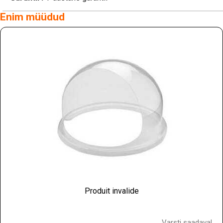
Enim müüdud
Produit invalide
Hind
Varsti saadaval