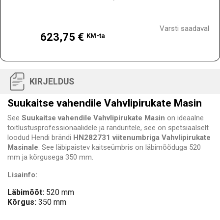
Hind
Varsti saadaval
623,75 €
KM-ta
KIRJELDUS
Suukaitse vahendile Vahvlipirukate Masin
See
Suukaitse vahendile Vahvlipirukate Masin
on ideaalne
toitlustusprofessionaalidele ja ränduritele, see on spetsiaalselt
loodud Hendi brändi
HN282731 viitenumbriga Vahvlipirukate
Masinale
. See läbipaistev kaitseümbris on läbimõõduga 520
mm ja kõrgusega 350 mm.
Lisainfo:
Läbimõõt:
520 mm
Kõrgus:
350 mm