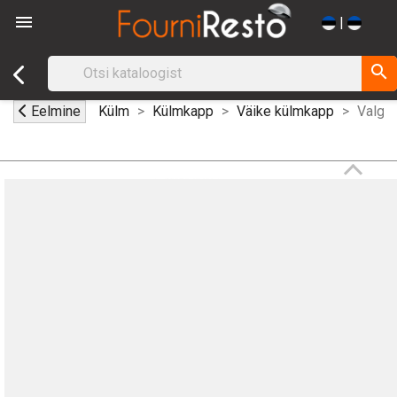

|
search
Eelmine
Külm
Külmkapp
Väike külmkapp
Valge 