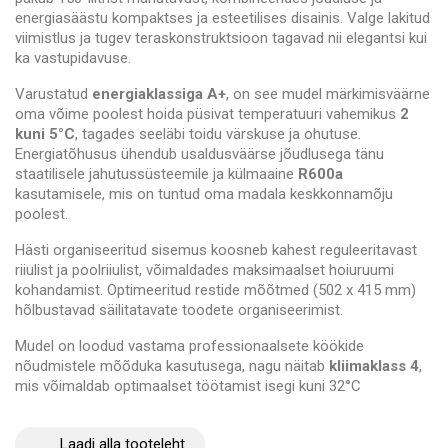
energiasäästu kompaktses ja esteetilises disainis. Valge lakitud
viimistlus ja tugev teraskonstruktsioon tagavad nii elegantsi kui
ka vastupidavuse.
Varustatud
energiaklassiga A+
, on see mudel märkimisväärne
oma võime poolest hoida püsivat temperatuuri vahemikus
2
kuni 5°C
, tagades seeläbi toidu värskuse ja ohutuse.
Energiatõhusus ühendub usaldusväärse jõudlusega tänu
staatilisele jahutussüsteemile ja külmaaine
R600a
kasutamisele, mis on tuntud oma madala keskkonnamõju
poolest.
Hästi organiseeritud sisemus koosneb kahest reguleeritavast
riiulist ja poolriiulist, võimaldades maksimaalset hoiuruumi
kohandamist. Optimeeritud restide mõõtmed (502 x 415 mm)
hõlbustavad säilitatavate toodete organiseerimist.
Mudel on loodud vastama professionaalsete köökide
nõudmistele mõõduka kasutusega, nagu näitab
kliimaklass 4
,
mis võimaldab optimaalset töötamist isegi kuni 32°C
ümbritseva temperatuuriga. See letialune külmik on varustatud
lihtsasti kasutatavate
LED
-juhtimisseadmetega ja tagumiste
Laadi alla tooteleht
ratastega, hõlbustades seeläbi liikumist ja puhastamist.