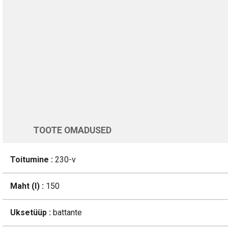
TURVALINE MAKSMINE
1-aastane garantii
Üle 200 000 kliendi kogu Euroopas
4.8/5 - 8460 Arvustused
LISA OSTUKORVI
Varsti tagasi
TOOTE OMADUSED
Toitumine :
230-v
Maht (l) :
150
Uksetüüp :
battante