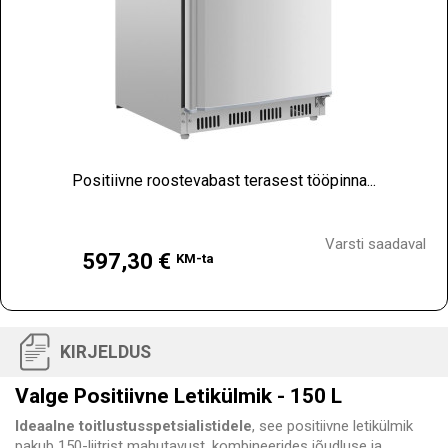
Positiivne roostevabast terasest tööpinna...
Hind
Varsti saadaval
597,30 €
KM-ta
KIRJELDUS
Valge Positiivne Letikülmik - 150 L
Ideaalne toitlustusspetsialistidele
, see positiivne letikülmik
pakub 150-liitrist mahutavust, kombineerides jõudluse ja