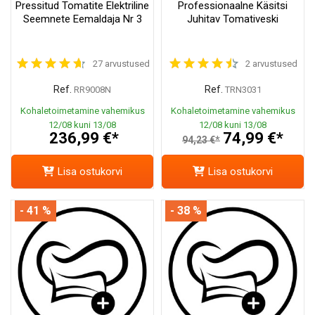
Pressitud Tomatite Elektriline
Professionaalne Käsitsi
Seemnete Eemaldaja Nr 3
Juhitav Tomativeski
27 arvustused
2 arvustused
Ref.
Ref.
RR9008N
TRN3031
Kohaletoimetamine vahemikus
Kohaletoimetamine vahemikus
12/08 kuni 13/08
12/08 kuni 13/08
236,99 €*
74,99 €*
94,23 €*
Lisa ostukorvi
Lisa ostukorvi
- 41 %
- 38 %