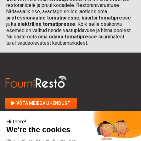
restoranidele ja pruulikodadele. Restoranivarustuse
hädavajalik ese, avastage selles jaotises oma
professionaalne tomatipresse
,
käsitsi tomatipresse
ja ka
elektriline tomatipresse
. Kõik selle osakonna
esemed on valitud nende vastupidavuse ja hinna poolest.
Nii saate osta oma
odava tomatipresse
suurimatest
turul saadaolevatest kaubamärkidest.
VÕTA MEIEGA ÜHENDUST

FOURNIRESTO KOHTA