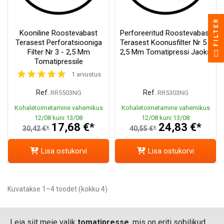
FILTER
Kooniline Roostevabast
Perforeeritud Roostevabast
Terasest Perforatsiooniga
Terasest Koonusfilter Nr 5 -
Filter Nr 3 - 2,5 Mm
2,5 Mm Tomatipressi Jaoks
Tomatipressile
1 arvustus
Ref.
Ref.
RR5503NG
RR5303NG
Kohaletoimetamine vahemikus
Kohaletoimetamine vahemikus
12/08 kuni 13/08
12/08 kuni 13/08
17,68 €*
24,83 €*
30,42 €*
40,55 €*
Lisa ostukorvi
Lisa ostukorvi
Kuvatakse 1–4 toodet (kokku 4)
Leia siit meie valik
tomatipresse
, mis on eriti sobilikud