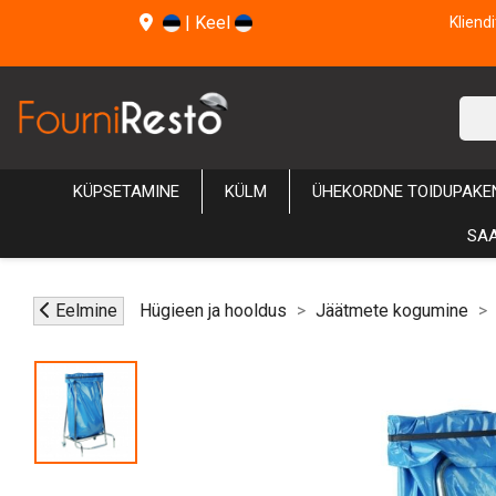
|
Keel
Kliend
KÜPSETAMINE
KÜLM
ÜHEKORDNE TOIDUPAKE
SAA
Eelmine
Hügieen ja hooldus
Jäätmete kogumine