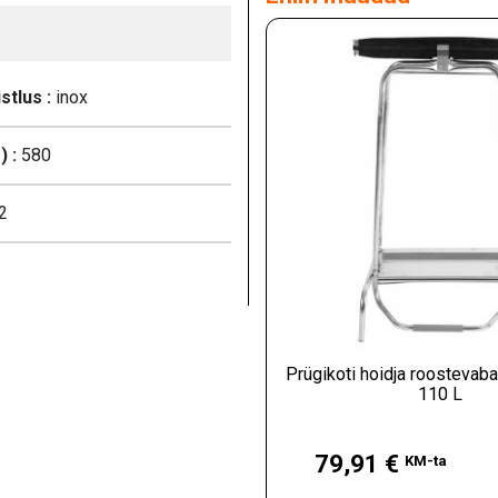
stlus :
inox
 :
580
2
Prügikoti hoidja roostevaba
110 L
Hind
79,91 €
KM-ta