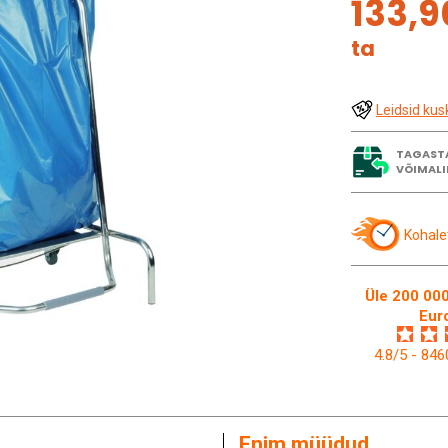
133,9
ta
Leidsid kus
TAGAST
VÕIMALI
Kohale
Üle 200 000
Eur
4.8/5 - 84
Enim müüdud