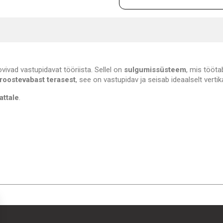
ovivad vastupidavat tööriista. Sellel on
sulgumissüsteem
, mis töötab
roostevabast terasest
, see on vastupidav ja seisab ideaalselt vertik
attale
.