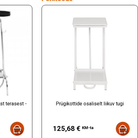
st terasest -
Prügikottide osaliselt liikuv tugi
Hind
125,68 €
KM-ta