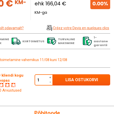
0 €
KM-
ehk 166,04 €
0.00%
KM-ga
kilt odavamalt?
Créez votre Devis en quelques clics
1-
AMINE
TURVALINE
KIIRTOIMETUS
aastane
K
MAKSMINE
garantii
toimetamine vahemikus 11/08 kuni 12/08
 kliendi kogu
LISA OSTUKORVI
oopas
60 Arvustused
Põhitoode