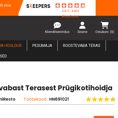
õi otse
4.8/5 - 8460
Arvustused
Klienditeenindus
Sisene
Ostukorv:
(0)
JA HOOLDUS
PESUMAJA
ROOSTEVABA TERAS
USED
vabast Terasest Prügikotihoidja
niResto
Tootekood :
HN691021
a