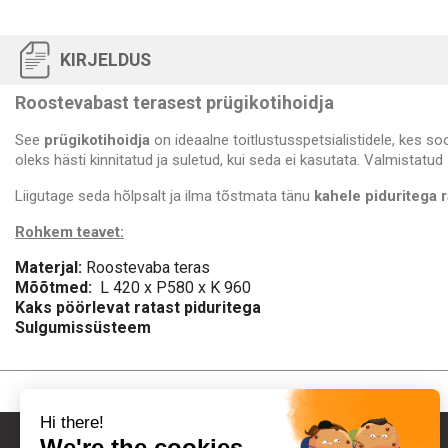
KIRJELDUS
Roostevabast terasest prügikotihoidja
See
prügikotihoidja
on ideaalne toitlustusspetsialistidele, kes so
oleks hästi kinnitatud ja suletud, kui seda ei kasutata. Valmistatud
Liigutage seda hõlpsalt ja ilma tõstmata tänu
kahele piduritega r
Rohkem teavet:
Materjal:
Roostevaba teras
Mõõtmed:
L 420 x P580 x K 960
Kaks pöörlevat ratast piduritega
Sulgumissüsteem