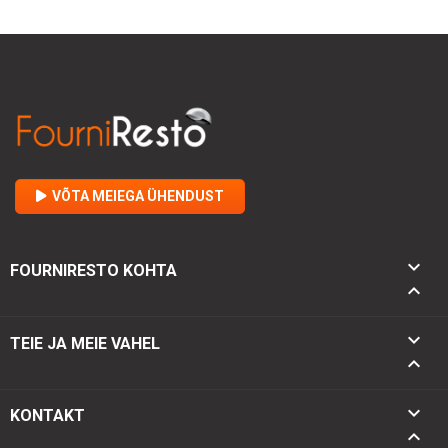
VÕTA MEIEGA ÜHENDUST

FOURNIRESTO KOHTA


TEIE JA MEIE VAHEL

keyboard_arrow_down
KONTAKT
keyboard_arrow_up