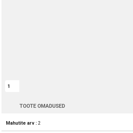
TURVALINE MAKSMINE
1-aastane garantii
Kohaletoimetamine vahemikus 12/08 kuni 13/08
Üle 200 000 kliendi kogu Euroopas
4.8/5 - 8460 Arvustused
LISA OSTUKORVI
Varsti tagasi
TOOTE OMADUSED
Mahutite arv :
2