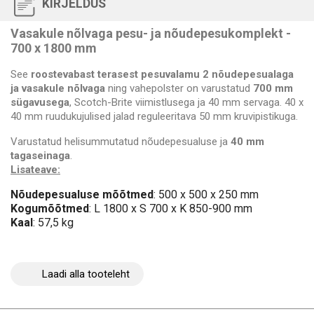
KIRJELDUS
Vasakule nõlvaga pesu- ja nõudepesukomplekt -
700 x 1800 mm
See
roostevabast terasest pesuvalamu
2 nõudepesualaga
ja vasakule nõlvaga
ning vahepolster on varustatud
700 mm
sügavusega
, Scotch-Brite viimistlusega ja 40 mm servaga. 40 x
40 mm ruudukujulised jalad reguleeritava 50 mm kruvipistikuga.
Varustatud helisummutatud nõudepesualuse ja
40 mm
tagaseinaga
.
Lisateave:
Nõudepesualuse mõõtmed
: 500 x 500 x 250 mm
Kogumõõtmed
: L 1800 x S 700 x K 850-900 mm
Kaal
: 57,5 kg
Laadi alla tooteleht