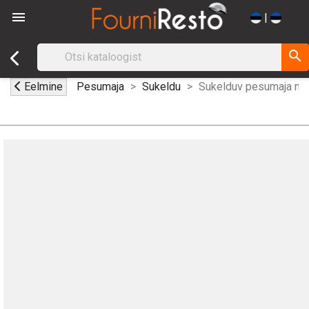

|
search
Eelmine
Pesumaja
Sukeldu
Sukelduv pesumaja nõr