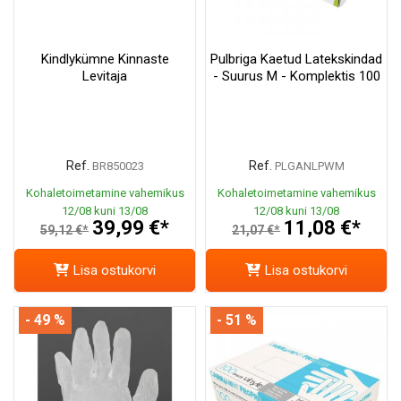
Kindlykümne Kinnaste
Pulbriga Kaetud Latekskindad
Levitaja
- Suurus M - Komplektis 100
Ref.
Ref.
BR850023
PLGANLPWM
Kohaletoimetamine vahemikus
Kohaletoimetamine vahemikus
12/08 kuni 13/08
12/08 kuni 13/08
39,99 €*
11,08 €*
59,12 €*
21,07 €*
Lisa ostukorvi
Lisa ostukorvi
- 49 %
- 51 %