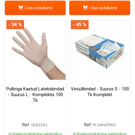
Lisa ostukorvi
Lisa ostukorvi
- 34 %
- 45 %
Pulbriga Kaetud Latekskindad
Vinüülkindad - Suurus S - 100
- Suurus L - Komplektis 100
Tk Komplekt
Tk
Ref.
Ref.
GEA228-L
PLGANVPWS
Kohaletoimetamine vahemikus
Kohaletoimetamine vahemikus