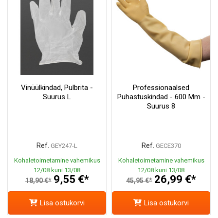
Vinüülkindad, Pulbrita -
Professionaalsed
Suurus L
Puhastuskindad - 600 Mm -
Suurus 8
Ref.
Ref.
GEY247-L
GECE370
Kohaletoimetamine vahemikus
Kohaletoimetamine vahemikus
12/08 kuni 13/08
12/08 kuni 13/08
9,55 €*
26,99 €*
18,90 €*
45,95 €*
Lisa ostukorvi
Lisa ostukorvi