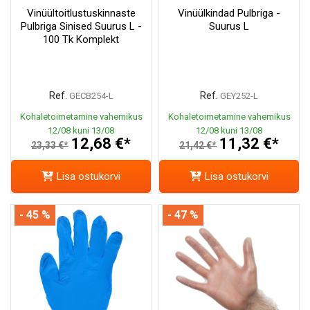
Vinüültoitlustuskinnaste
Vinüülkindad Pulbriga -
Pulbriga Sinised Suurus L -
Suurus L
100 Tk Komplekt
Ref.
Ref.
GECB254-L
GEY252-L
Kohaletoimetamine vahemikus
Kohaletoimetamine vahemikus
12/08 kuni 13/08
12/08 kuni 13/08
12,68 €*
11,32 €*
23,33 €*
21,42 €*
Lisa ostukorvi
Lisa ostukorvi
- 45 %
- 47 %