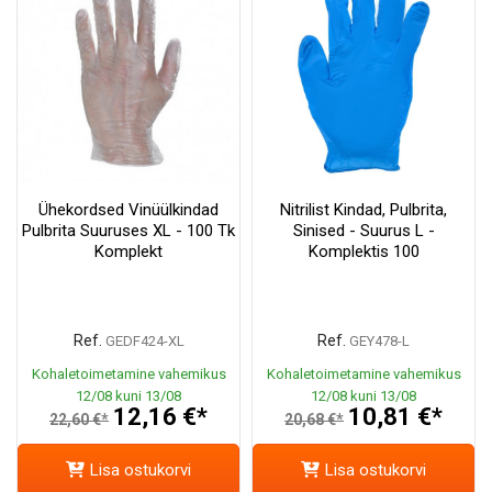
Ühekordsed Vinüülkindad
Nitrilist Kindad, Pulbrita,
Pulbrita Suuruses XL - 100 Tk
Sinised - Suurus L -
Komplekt
Komplektis 100
Ref.
Ref.
GEDF424-XL
GEY478-L
Kohaletoimetamine vahemikus
Kohaletoimetamine vahemikus
12/08 kuni 13/08
12/08 kuni 13/08
12,16 €*
10,81 €*
22,60 €*
20,68 €*
Lisa ostukorvi
Lisa ostukorvi