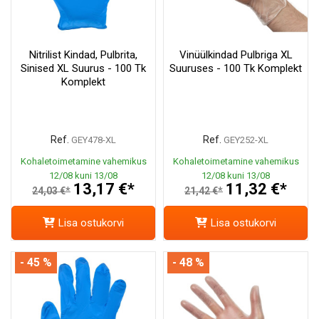
Nitrilist Kindad, Pulbrita,
Vinüülkindad Pulbriga XL
Sinised XL Suurus - 100 Tk
Suuruses - 100 Tk Komplekt
Komplekt
Ref.
Ref.
GEY478-XL
GEY252-XL
Kohaletoimetamine vahemikus
Kohaletoimetamine vahemikus
12/08 kuni 13/08
12/08 kuni 13/08
13,17 €*
11,32 €*
24,03 €*
21,42 €*
Lisa ostukorvi
Lisa ostukorvi
- 45 %
- 48 %