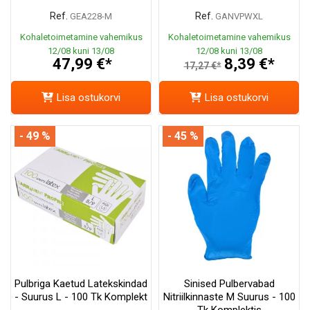
Ref.
Ref.
GEA228-M
GANVPWXL
Kohaletoimetamine vahemikus
Kohaletoimetamine vahemikus
12/08 kuni 13/08
12/08 kuni 13/08
47,99 €*
8,39 €*
17,27 €*
Lisa ostukorvi
Lisa ostukorvi
- 49 %
- 45 %
Pulbriga Kaetud Latekskindad
Sinised Pulbervabad
- Suurus L - 100 Tk Komplekt
Nitriilkinnaste M Suurus - 100
Tk Komplektis