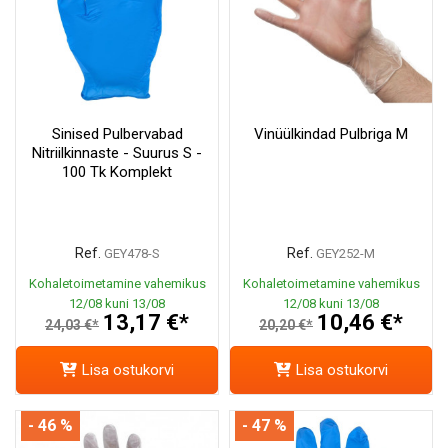
Sinised Pulbervabad
Vinüülkindad Pulbriga M
Nitriilkinnaste - Suurus S -
100 Tk Komplekt
Ref.
Ref.
GEY478-S
GEY252-M
Kohaletoimetamine vahemikus
Kohaletoimetamine vahemikus
12/08 kuni 13/08
12/08 kuni 13/08
13,17 €*
10,46 €*
24,03 €*
20,20 €*
Lisa ostukorvi
Lisa ostukorvi
- 46 %
- 47 %