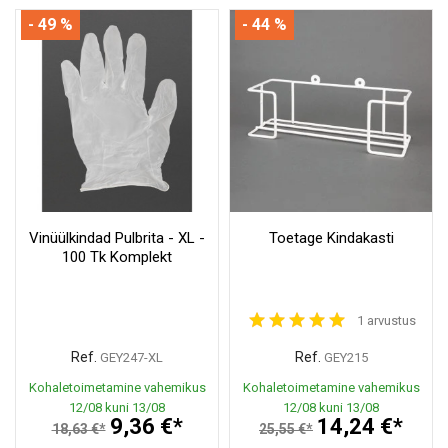
- 49 %
- 44 %
Vinüülkindad Pulbrita - XL -
Toetage Kindakasti
100 Tk Komplekt
1 arvustus
Ref.
Ref.
GEY247-XL
GEY215
Kohaletoimetamine vahemikus
Kohaletoimetamine vahemikus
12/08 kuni 13/08
12/08 kuni 13/08
9,36 €*
14,24 €*
18,63 €*
25,55 €*