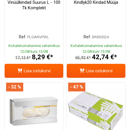
Vinüülkindad Suurus L - 100
Kindlyk20 Kindad Müüja
Tk Komplekt
Ref.
Ref.
PLGANVPWL
BR850024
Kohaletoimetamine vahemikus
Kohaletoimetamine vahemikus
12/08 kuni 13/08
12/08 kuni 13/08
8,29 €*
42,74 €*
17,12 €*
65,92 €*
Lisa ostukorvi
Lisa ostukorvi
- 32 %
- 47 %