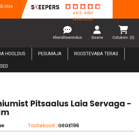
õi otse
4.8/5 - 8460
Arvustused
Klienditeenindus
Sisene
Ostukorv:
(0)
JA HOOLDUS
PESUMAJA
ROOSTEVABA TERAS
USED
iumist Pitsaalus Laia Servaga -
Mm
ue
Tootekood :
GEGE196