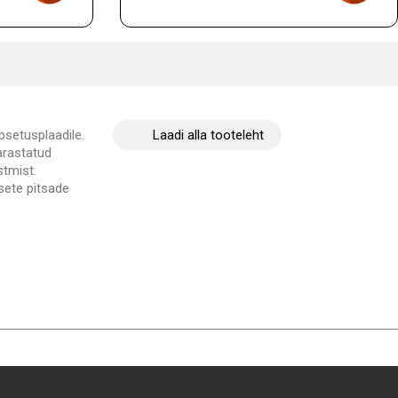
psetusplaadile.
Laadi alla tooteleht
arastatud
stmist.
lsete pitsade