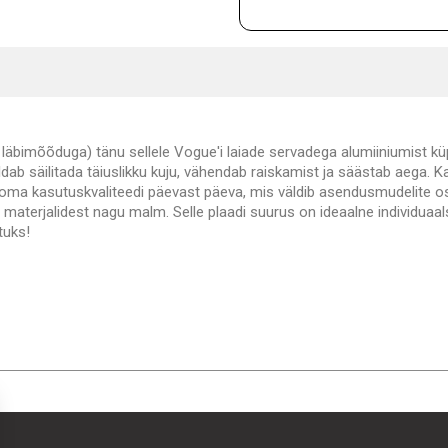
läbimõõduga) tänu sellele Vogue'i laiade servadega alumiiniumist kü
ldab säilitada täiuslikku kuju, vähendab raiskamist ja säästab aega. K
ab oma kasutuskvaliteedi päevast päeva, mis väldib asendusmudelite o
t materjalidest nagu malm. Selle plaadi suurus on ideaalne individuaa
tuks!