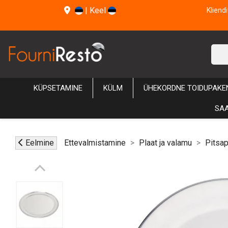
|
Keel
Kliend
KÜPSETAMINE
KÜLM
ÜHEKORDNE TOIDUPAKE
SAA
Eelmine
Ettevalmistamine
Plaat ja valamu
Pitsap