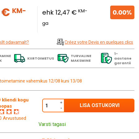
5 €
KM-
KM-
ehk 12,47 €
0.00%
ga
kilt odavamalt?
Créez votre Devis en quelques clics
1-
AMINE
TURVALINE
KIIRTOIMETUS
aastane
K
MAKSMINE
garantii
toimetamine vahemikus 12/08 kuni 13/08
 kliendi kogu
LISA OSTUKORVI
oopas
60 Arvustused
Varsti tagasi