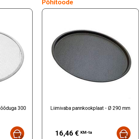
Põhitoode
imõõduga 300
Liimivaba pannkookplaat - Ø 290 mm
Hind
16,46 €
KM-ta