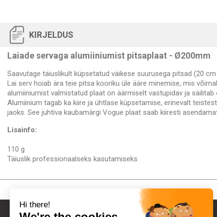
KIRJELDUS
Laiade servaga alumiiniumist pitsaplaat - Ø200mm
Saavutage täiuslikult küpsetatud väikese suurusega pitsad (20 cm 
Lai serv hoiab ära teie pitsa kooriku üle ääre minemise, mis võima
alumiiniumist valmistatud plaat on äärmiselt vastupidav ja säilit
Alumiinium tagab ka kiire ja ühtlase küpsetamise, erinevalt teistes
jaoks. See juhtiva kaubamärgi Vogue plaat saab kiiresti asendama
Lisainfo:
110 g
Täiuslik professionaalseks kasutamiseks