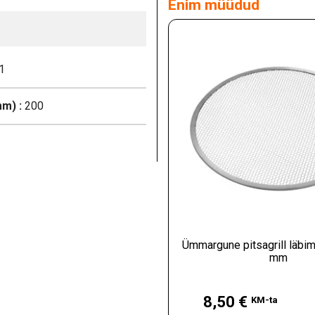
Enim müüdud
1
m) :
200
Ümmargune pitsagrill läb
mm
Hind
8,50 €
KM-ta