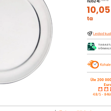
19,62 €
KM-ta
10,0
ta
Leidsid kus
TAGAST
VÕIMALI
Kohale
Üle 200 000
Eur
4.8/5 - 84