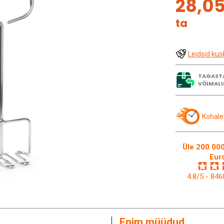
28,0
ta
Leidsid kus
TAGAST
VÕIMALI
Kohale
Üle 200 000
Eur
4.8/5 - 84
Enim müüdud