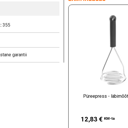
:
355
stane garantii
Püreepress - läbimõõ
Hind
12,83 €
KM-ta