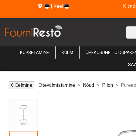
|
Keel
Kliend
KÜPSETAMINE
KÜLM
ÜHEKORDNE TOIDUPAKE
SAA
Eelmine
Ettevalmistamine
Nõud
Pilon
Püreep