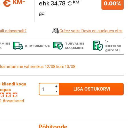
5 €
KM-
KM-
ehk 34,78 €
0.00%
ga
kilt odavamalt?
Créez votre Devis en quelques clics
1-
AMINE
TURVALINE
KIIRTOIMETUS
aastane
K
MAKSMINE
garantii
toimetamine vahemikus 12/08 kuni 13/08
 kliendi kogu
LISA OSTUKORVI
oopas
60 Arvustused
Põhitoode