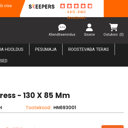
õi otse
4.8/5 - 8460
Arvustused
Klienditeenindus
Sisene
Ostukorv:
(0)
JA HOOLDUS
PESUMAJA
ROOSTEVABA TERAS
USED
ress - 130 X 85 Mm
I
Tootekood :
HN693001