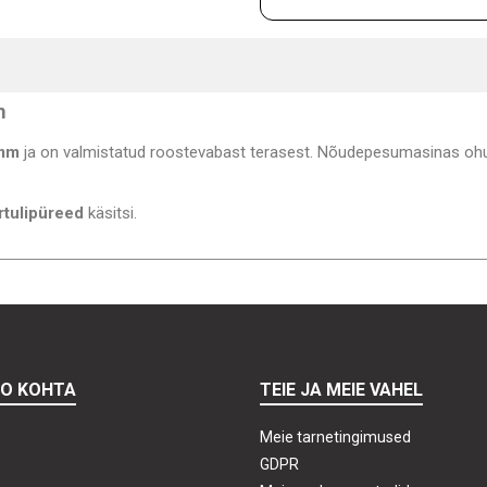
m
 mm
ja on valmistatud roostevabast terasest. Nõudepesumasinas ohu
rtulipüreed
käsitsi.
TO KOHTA
TEIE JA MEIE VAHEL
Meie tarnetingimused
GDPR