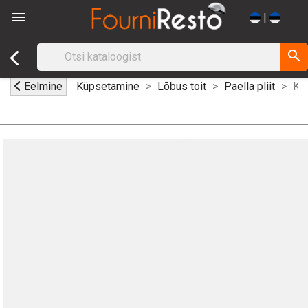

|
search
Eelmine
Küpsetamine
Lõbus toit
Paella pliit
Kol