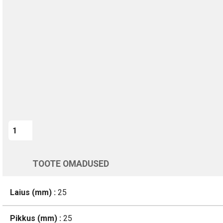
TURVALINE MAKSMINE
1-aastane garantii
Kohaletoimetamine vahemikus 12/08 kuni 13/08
Üle 200 000 kliendi kogu Euroopas
4.8/5 - 8460 Arvustused
LISA OSTUKORVI
Varsti tagasi
TOOTE OMADUSED
Laius (mm) :
25
Pikkus (mm) :
25