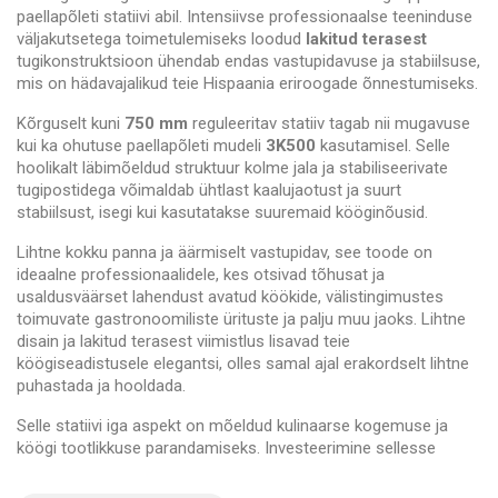
paellapõleti statiivi abil. Intensiivse professionaalse teeninduse
väljakutsetega toimetulemiseks loodud
lakitud terasest
tugikonstruktsioon ühendab endas vastupidavuse ja stabiilsuse,
mis on hädavajalikud teie Hispaania eriroogade õnnestumiseks.
Kõrguselt kuni
750 mm
reguleeritav statiiv tagab nii mugavuse
kui ka ohutuse paellapõleti mudeli
3K500
kasutamisel. Selle
hoolikalt läbimõeldud struktuur kolme jala ja stabiliseerivate
tugipostidega võimaldab ühtlast kaalujaotust ja suurt
stabiilsust, isegi kui kasutatakse suuremaid kööginõusid.
Lihtne kokku panna ja äärmiselt vastupidav, see toode on
ideaalne professionaalidele, kes otsivad tõhusat ja
usaldusväärset lahendust avatud köökide, välistingimustes
toimuvate gastronoomiliste ürituste ja palju muu jaoks. Lihtne
disain ja lakitud terasest viimistlus lisavad teie
köögiseadistusele elegantsi, olles samal ajal erakordselt lihtne
puhastada ja hooldada.
Selle statiivi iga aspekt on mõeldud kulinaarse kogemuse ja
köögi tootlikkuse parandamiseks. Investeerimine sellesse
kvaliteetsesse
seadmesse tähendab optimeeritud
töökeskkonna ja iga kasutuskorraga maitsvalt õnnestunud