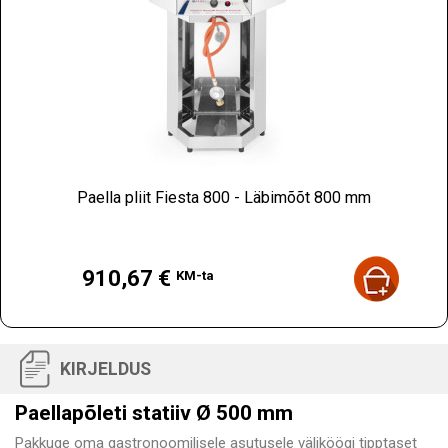
Paella pliit Fiesta 800 - Läbimõõt 800 mm
Hind
910,67 €
KM-ta
KIRJELDUS
Paellapõleti statiiv Ø 500 mm
Pakkuge oma gastronoomilisele asutusele väliköögi tipptaset