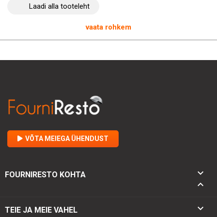
Laadi alla tooteleht
roogade valimist.
vaata rohkem
VÕTA MEIEGA ÜHENDUST

FOURNIRESTO KOHTA


TEIE JA MEIE VAHEL