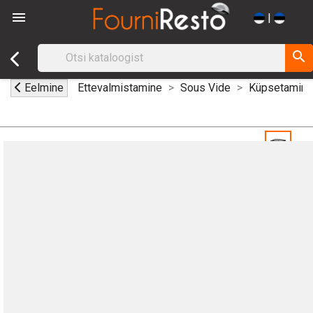

|
search
Eelmine
Ettevalmistamine
Sous Vide
Küpsetamine