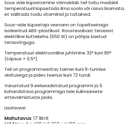
Sous vide küpsetamine võimaldab teil toitu madalal
temperatuuril küpsetada ilma soola või rasva lisamata,
et säilitada toidu vitamiinid ja toitained.
Sous-vide küpsetaja veevann on topeltseinaga
isoleeritud ABS-plastikust. Roostevabast terasest
elektriline küttekeha (650 W) on põhjas kaetud
terasvõrguga.
Temperatuuri elektrooniline juhtimine 32° kuni 90°
(täpsus + 0,5°).
Teil on programmeeritav taimer kuni 9-tunnise
viivitusega ja pidev teenus kuni 72 tundi.
Varustatud 9 eelseadistatud programmi ja 5
kohandatava programmiga teie kulinaarsete
ettevalmistuste jaoks.
Lisateave:
Mahutavus
: 17 liitrit
Mõõtmed
: L 430 X P 360 x K 210 mm
Kaal
: 4/6 kg