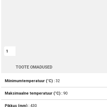
Kohaletoimetamine vahemikus 13/08 kuni 14/08
Üle 200 000 kliendi kogu Euroopas
4.8/5 - 8460 Arvustused
LISA OSTUKORVI
Varsti tagasi
TOOTE OMADUSED
Miinimumtemperatuur (°C) :
32
Maksimaalne temperatuur (°C) :
90
Pikkus (mm) :
430