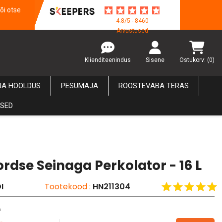
õi otse
4.8/5 - 8460
Arvustused
Klienditeenindus
Sisene
Ostukorv:
(0)
JA HOOLDUS
PESUMAJA
ROOSTEVABA TERAS
USED
rdse Seinaga Perkolator - 16 L
I
Tootekood :
HN211304
a