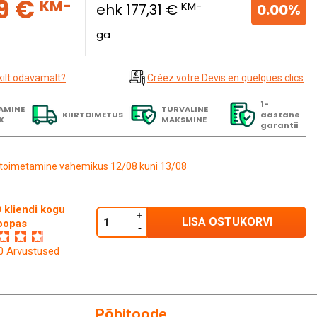
9 €
KM-
KM-
ehk 177,31 €
0.00%
ga
kilt odavamalt?
Créez votre Devis en quelques clics
1-
AMINE
TURVALINE
KIIRTOIMETUS
aastane
K
MAKSMINE
garantii
toimetamine vahemikus 12/08 kuni 13/08
 kliendi kogu
LISA OSTUKORVI
oopas
60 Arvustused
Põhitoode