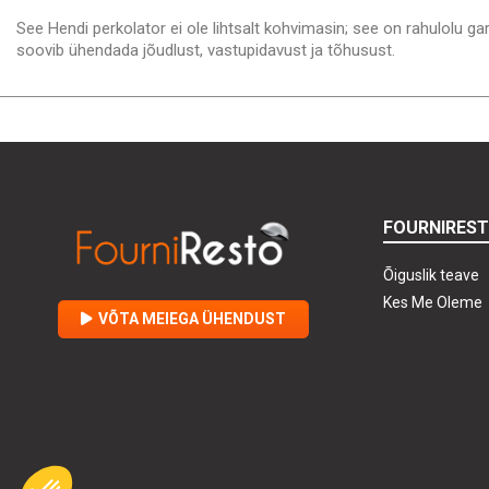
See Hendi perkolator ei ole lihtsalt kohvimasin; see on rahulolu gara
soovib ühendada jõudlust, vastupidavust ja tõhusust.
FOURNIRES
Õiguslik teave
Kes Me Oleme
VÕTA MEIEGA ÜHENDUST