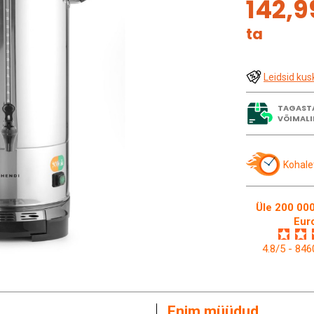
142,9
ta
Leidsid kus
TAGAST
VÕIMALI
Kohale
Üle 200 000
Eur
4.8/5 - 84
Enim müüdud