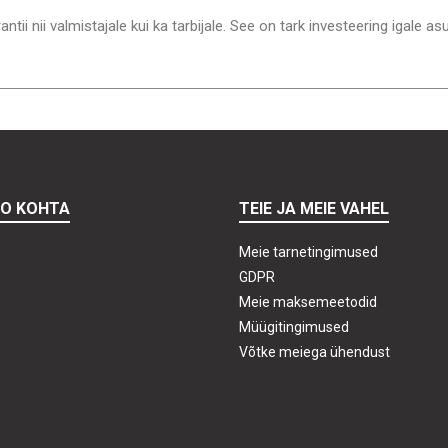
ntii nii valmistajale kui ka tarbijale. See on tark investeering igale as
TO KOHTA
TEIE JA MEIE VAHEL
Meie tarnetingimused
GDPR
Meie maksemeetodid
Müügitingimused
Võtke meiega ühendust