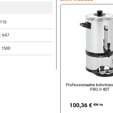
110
:
647
:
1500
Professionaalne kohvimasi
PRO II 40T
Hind
100,36 €
KM-ta