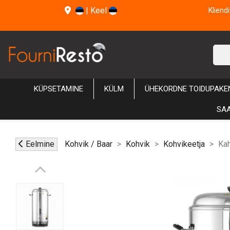
|
Keel
Kliend
KÜPSETAMINE
KÜLM
ÜHEKORDNE TOIDUPAKE
SAA
Eelmine
Kohvik / Baar
Kohvik
Kohvikeetja
Kah