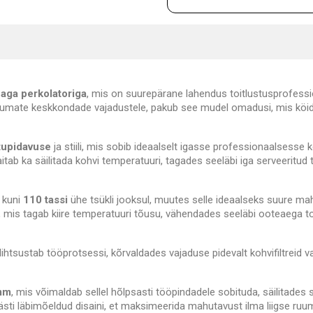
aga perkolatoriga
, mis on suurepärane lahendus toitlustusprofessi
kumate keskkondade vajadustele, pakub see mudel omadusi, mis köi
tupidavuse
ja stiili, mis sobib ideaalselt igasse professionaalsesse k
 aitab ka säilitada kohvi temperatuuri, tagades seeläbi iga serveeritud 
 kuni
110 tassi
ühe tsükli jooksul, muutes selle ideaalseks suure m
mis tagab kiire temperatuuri tõusu, vähendades seeläbi ooteaega to
lihtsustab tööprotsessi, kõrvaldades vajaduse pidevalt kohvifiltreid v
mm
, mis võimaldab sellel hõlpsasti tööpindadele sobituda, säilitades
ti läbimõeldud disaini, et maksimeerida mahutavust ilma liigse ruum