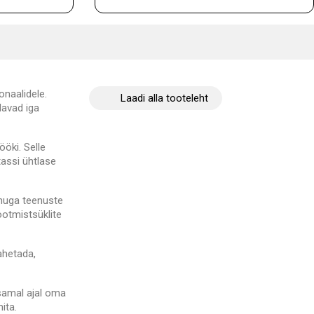
onaalidele.
Laadi alla tooteleht
davad iga
ööki. Selle
tassi ühtlase
ahuga teenuste
otmistsüklite
ahetada,
 samal ajal oma
ita.