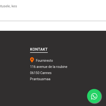
utusele, kes
KONTAKT
Fourniresto
116 avenue de la roubine
06150 Cannes
Prantsusmaa