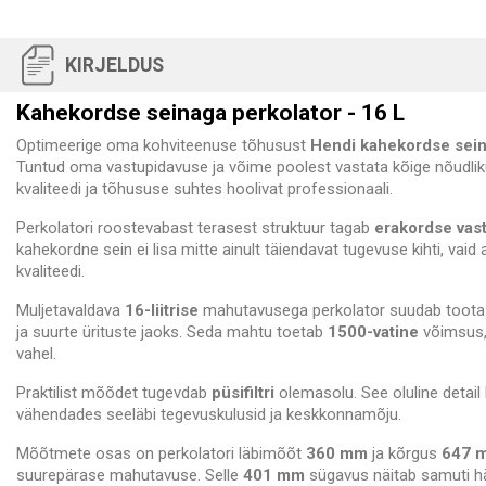
KIRJELDUS
Kahekordse seinaga perkolator - 16 L
Optimeerige oma kohviteenuse tõhusust
Hendi kahekordse sein
Tuntud oma vastupidavuse ja võime poolest vastata kõige nõudli
kvaliteedi ja tõhususe suhtes hoolivat professionaali.
Perkolatori roostevabast terasest struktuur tagab
erakordse vas
kahekordne sein ei lisa mitte ainult täiendavat tugevuse kihti, vaid
kvaliteedi.
Muljetavaldava
16-liitrise
mahutavusega perkolator suudab toota
ja suurte ürituste jaoks. Seda mahtu toetab
1500-vatine
võimsus, 
vahel.
Praktilist mõõdet tugevdab
püsifiltri
olemasolu. See oluline detail 
vähendades seeläbi tegevuskulusid ja keskkonnamõju.
Mõõtmete osas on perkolatori läbimõõt
360 mm
ja kõrgus
647 
suurepärase mahutavuse. Selle
401 mm
sügavus näitab samuti häs