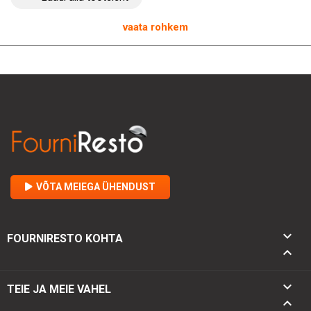
Isolatsioon 40 mm
Pudeliavaja ja taaskasutuskast
vaata rohkem
52,5 kg
VÕTA MEIEGA ÜHENDUST

FOURNIRESTO KOHTA


TEIE JA MEIE VAHEL
