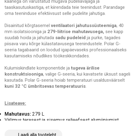
kaanega on varustatud mugava pudeliavajaga ja
taaskasutuskastiga, et kiirendada teie teenindust. Parandage
oma teeninduse efektiivsust selle pudelite jahutiga.
Disainitud kõrgtasemel
ventilaatori jahutussüsteemiga
, 40
mm isolatsiooniga ja
279-liitrise mahutavusega,
see kapp
suudab hoida ja jahutada
sadu pudeleid
ja purke, tagades
piisava varu kõrge külastatavusega teenindustele. Polar G-
seeria tagabaarid on loodud igapäevaseks professionaalseks
kasutamiseks nõudlikes töökeskkondades.
Kulumiskindlate komponentide ja
tugeva ärilise
konstruktsiooniga
, valige G-seeria, kui kavatsete üksust sageli
kasutada. Polar G-seeria hoiab temperatuuri usaldusväärselt
kuni 32 °C ümbritsevas temperatuuris
.
Lisateave:
Mahutavus:
279 L
Välimus terasest ja sisemus reljeefsest alumiiniumist
Ventilaatori abil jahutamine
Digitaalne juhtimine
Laadi alla tooteleht