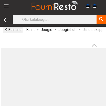

|
search
Eelmine
Külm
Joogid
Joogijahuti
Jahutuskapp pu