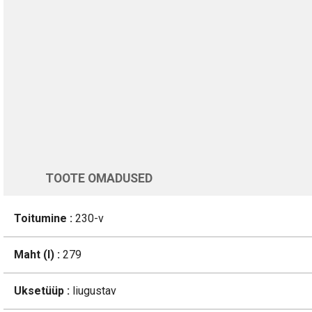
TURVALINE MAKSMINE
1-aastane garantii
Üle 200 000 kliendi kogu Euroopas
4.8/5 - 8460 Arvustused
LISA OSTUKORVI
Varsti tagasi
TOOTE OMADUSED
Toitumine :
230-v
Maht (l) :
279
Uksetüüp :
liugustav