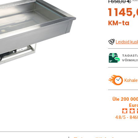
1 658,10 €
KM-
1 145
KM-ta
Leidsid kus
TAGAST
VÕIMALI
Kohale
Üle 200 000
Eur
4.8/5 - 84