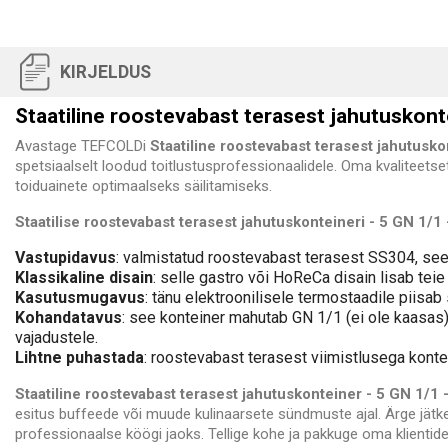
KIRJELDUS
Staatiline roostevabast terasest jahutuskonte
Avastage TEFCOLDi
Staatiline roostevabast terasest jahutusko
spetsiaalselt loodud toitlustusprofessionaalidele. Oma kvaliteets
toiduainete optimaalseks säilitamiseks.
Staatilise roostevabast terasest jahutuskonteineri - 5 GN 1/1 
Vastupidavus
: valmistatud roostevabast terasest SS304, see 
Klassikaline disain
: selle gastro või HoReCa disain lisab tei
Kasutusmugavus
: tänu elektroonilisele termostaadile piisa
Kohandatavus
: see konteiner mahutab GN 1/1 (ei ole kaasas
vajadustele.
Lihtne puhastada
: roostevabast terasest viimistlusega kontei
Staatiline roostevabast terasest jahutuskonteiner - 5 GN 1/1 
esitus buffeede või muude kulinaarsete sündmuste ajal. Ärge jätke
professionaalse köögi jaoks. Tellige kohe ja pakkuge oma klienti