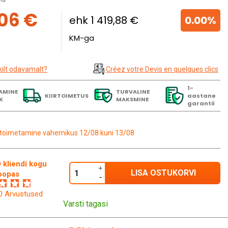
ta
,06 €
ehk 1 419,88 €
0.00%
KM-ga
kilt odavamalt?
Créez votre Devis en quelques clics
1-
AMINE
TURVALINE
KIIRTOIMETUS
aastane
K
MAKSMINE
garantii
toimetamine vahemikus 12/08 kuni 13/08
 kliendi kogu
LISA OSTUKORVI
oopas
60 Arvustused
Varsti tagasi