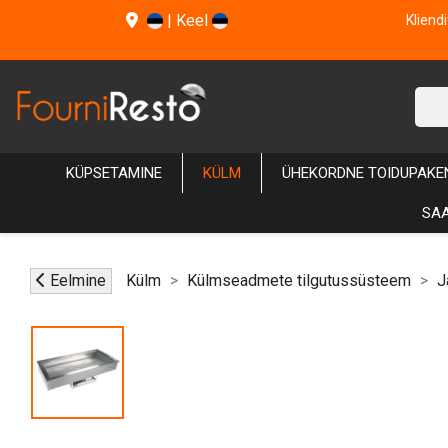
|
Keel
Kliend
KÜPSETAMINE
KÜLM
ÜHEKORDNE TOIDUPAKE
SAA
Eelmine
Külm
Külmseadmete tilgutussüsteem
J