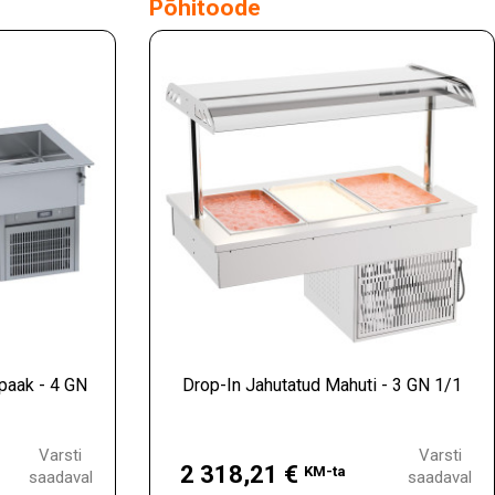
Põhitoode
paak - 4 GN
Drop-In Jahutatud Mahuti - 3 GN 1/1
Hind
Varsti
Varsti
2 318,21 €
KM-ta
saadaval
saadaval