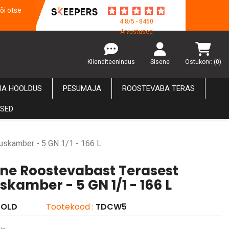
õi otse
4.8/5 - 8460
Arvustused
Klienditeenindus
Sisene
Ostukorv:
(0)
JA HOOLDUS
PESUMAJA
ROOSTEVABA TERAS
USED
tuskamber - 5 GN 1/1 - 166 L
line Roostevabast Terasest
kamber - 5 GN 1/1 - 166 L
COLD
Tootekood :
TDCW5