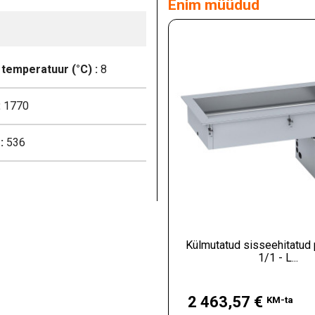
Enim müüdud
temperatuur (°C) :
8
:
1770
:
536
Külmutatud sisseehitatud 
1/1 - L...
Hind
2 463,57 €
KM-ta