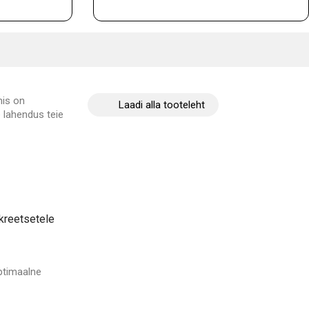
mis on
Laadi alla tooteleht
 lahendus teie
kreetsetele
optimaalne