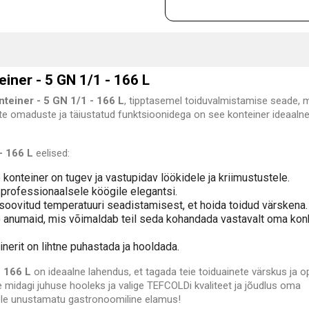
iner - 5 GN 1/1 - 166 L
nteiner - 5 GN 1/1 - 166 L
, tipptasemel toiduvalmistamise seade, 
ete omaduste ja täiustatud funktsioonidega on see konteiner ideaalne
- 166 L
eelised:
konteiner on tugev ja vastupidav löökidele ja kriimustustele.
e professionaalsele köögile elegantsi.
b soovitud temperatuuri seadistamisest, et hoida toidud värskena.
) anumaid, mis võimaldab teil seda kohandada vastavalt oma kon
nerit on lihtne puhastada ja hooldada.
- 166 L
on ideaalne lahendus, et tagada teie toiduainete värskus ja 
 midagi juhuse hooleks ja valige TEFCOLDi kvaliteet ja jõudlus oma
dele unustamatu gastronoomiline elamus!