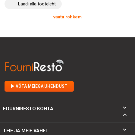
Laadi alla tooteleht
tõhusust
ja ettevõtte mainet selle olulise hoiukastide
komplektiga.
vaata rohkem
VÕTA MEIEGA ÜHENDUST

FOURNIRESTO KOHTA


TEIE JA MEIE VAHEL