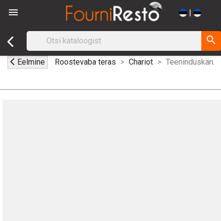

|
search
Eelmine
Roostevaba teras
Chariot
Teeninduskäru 