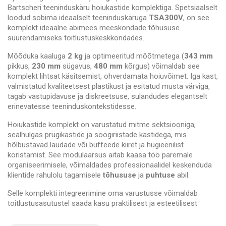
Bartscheri teeninduskäru hoiukastide komplektiga. Spetsiaalselt
loodud sobima ideaalselt teeninduskäruga
TSA300V
, on see
komplekt ideaalne abimees meeskondade tõhususe
suurendamiseks toitlustuskeskkondades.
Mõõduka kaaluga
2 kg
ja optimeeritud mõõtmetega (
343 mm
pikkus,
230 mm
sügavus,
480 mm
kõrgus) võimaldab see
komplekt lihtsat käsitsemist, ohverdamata hoiuvõimet. Iga kast,
valmistatud kvaliteetsest plastikust ja esitatud musta värviga,
tagab vastupidavuse ja diskreetsuse, sulandudes elegantselt
erinevatesse teeninduskontekstidesse.
Hoiukastide komplekt on varustatud mitme sektsiooniga,
sealhulgas prügikastide ja söögiriistade kastidega, mis
hõlbustavad laudade või buffeede kiiret ja hügieenilist
koristamist. See modulaarsus aitab kaasa töö paremale
organiseerimisele, võimaldades professionaalidel keskenduda
klientide rahulolu tagamisele
tõhususe
ja
puhtuse
abil.
Selle komplekti integreerimine oma varustusse võimaldab
toitlustusasutustel saada kasu praktilisest ja esteetilisest
lahendusest, tugevdades nende võimet pakkuda
kõrgekvaliteedilist teenust. Parandage oma
operatiivset