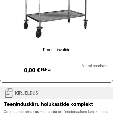
Produit invalide
Hind
Varsti saadaval
0,00 €
KM-ta
KIRJELDUS
Teeninduskäru hoiukastide komplekt
Optimeerige oma
ruumi
ja
aega
professionaalses keskkonnas