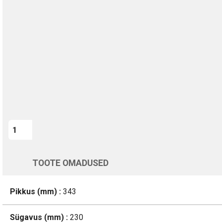
TURVALINE MAKSMINE
1-aastane garantii
Kohaletoimetamine vahemikus 12/08 kuni 13/08
Üle 200 000 kliendi kogu Euroopas
4.8/5 - 8460 Arvustused
LISA OSTUKORVI
Varsti tagasi
TOOTE OMADUSED
Pikkus (mm) :
343
Sügavus (mm) :
230