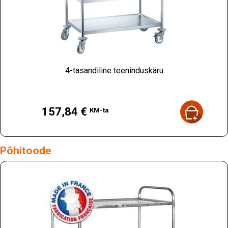
4-tasandiline teeninduskäru
Hind
157,84 €
KM-ta
Põhitoode