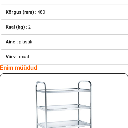
Kõrgus (mm) :
480
Kaal (kg) :
2
Aine :
plastik
Värv :
must
Enim müüdud