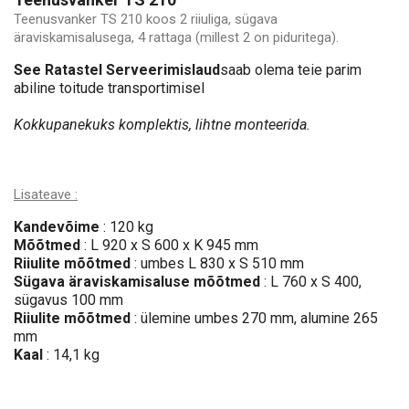
Teenusvanker TS 210 koos 2 riiuliga, sügava
äraviskamisalusega, 4 rattaga (millest 2 on piduritega).
See Ratastel Serveerimislaud
saab olema teie parim
abiline toitude transportimisel
Kokkupanekuks komplektis, lihtne monteerida.
Lisateave :
Kandevõime
: 120 kg
Mõõtmed
: L 920 x S 600 x K 945 mm
Riiulite mõõtmed
: umbes L 830 x S 510 mm
Sügava äraviskamisaluse mõõtmed
:
L 760 x S 400,
sügavus 100 mm
Riiulite mõõtmed
: ülemine umbes 270 mm, alumine 265
mm
Kaal
: 14,1 kg