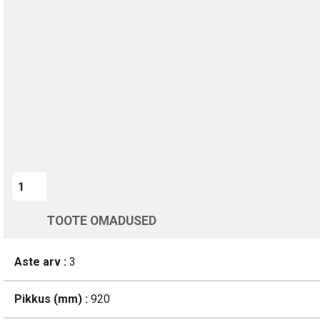
TURVALINE MAKSMINE
1-aastane garantii
Kohaletoimetamine vahemikus 11/08 kuni 12/08
Üle 200 000 kliendi kogu Euroopas
4.8/5 - 8460 Arvustused
LISA OSTUKORVI
TOOTE OMADUSED
Aste arv :
3
Pikkus (mm) :
920