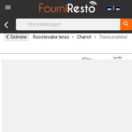

|
search
Eelmine
Roostevaba teras
Chariot
Teenusvanker 