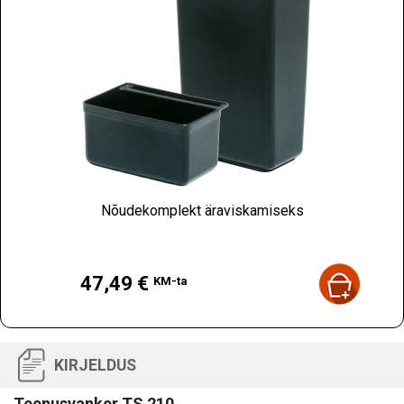
Nõudekomplekt äraviskamiseks
Hind
47,49 €
KM-ta
KIRJELDUS
Teenusvanker TS 210