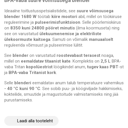
BPA-vaba suure võimsusega blender
Ideaalne toitlustusspetsialistidele, see
suure võimsusega
blender
1680 W
töötab
kiire mootori
abil, millel on töökiiruse
reguleerimine ja
pulseerimisfunktsioon
. Selle pöörlemiskiirus
on
8350 kuni 24800 pööret minutis
(ilma koormuseta) ning
see on varustatud
ülekuumenemise ja elektriliste
ülekoormuste kaitsega
. Samuti on võimalik
manuaalselt
reguleerida võimsust ja pulseerimise lülitit.
See
blender
on varustatud
roostevabast terasest
noaga,
millel on
eemaldatav titaanist kate
. Komplektis on
2,5 L
BPA-
vaba Tritan
kopolüestrist
löögikindel anum,
tugev kaas
PBT
-st
ja
BPA-vaba Tritanist
kork
.
Selle
blenderi
eemaldatav anum talub temperatuure vahemikus
- 40 °C kuni 90 °C
. See sobib
puu- ja köögiviljade hakkimiseks,
kokteilide, smuutide ja magustoitude valmistamiseks ning jää
purustamiseks.
Laadi alla tooteleht