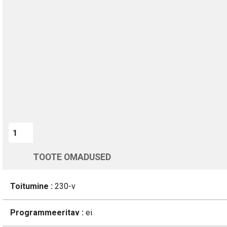
TURVALINE MAKSMINE
1-aastane garantii
Kohaletoimetamine vahemikus 12/08 kuni 13/08
Üle 200 000 kliendi kogu Euroopas
4.8/5 - 8460 Arvustused
LISA OSTUKORVI
TOOTE OMADUSED
Toitumine :
230-v
Programmeeritav :
ei