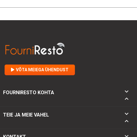
VÕTA MEIEGA ÜHENDUST

FOURNIRESTO KOHTA


TEIE JA MEIE VAHEL

keyboard_arrow_down
KONTAKT