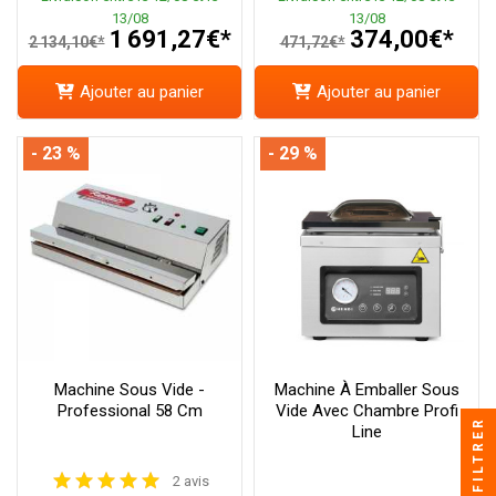
13/08
13/08
1 691,27€*
374,00€*
2 134,10€*
471,72€*
Ajouter au panier
Ajouter au panier
- 23 %
- 29 %
Machine Sous Vide -
Machine À Emballer Sous
Professional 58 Cm
Vide Avec Chambre Profi
FILTRER
Line
2 avis