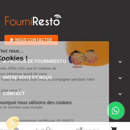
NOUS CONTACTER

A PROPOS DE FOURNIRESTO

ENTRE VOUS ET NOUS
keyboard_arrow_down
CONTACT
© 2026 - Fourniresto