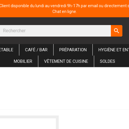
Client disponible du lundi au vendredi 9h-17h par email ou directement 
Chat en ligne.
search
ETABLE
CAFÉ / BAR
PRÉPARATION
HYGIÈNE ET EN
MOBILIER
VÊTEMENT DE CUISINE
SOLDES