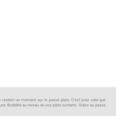
ine restent un moment sur le passe plats. C'est pour cela que
ne flexibilité au niveau de vos plats sortants. Grâce au passe