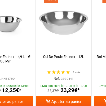
 En Inox - 4,9 L - Ø
Cul De Poule En Inox - 12L
Bol Mé
300 Mm
1 avis
.
Ref.
HN517604
GEGC141
e le 12/08 et le 13/08
Livraison entre le 12/08 et le 13/08
Livra
12,25€*
23,29€*
*
38,37€*
ter au panier
Ajouter au panier