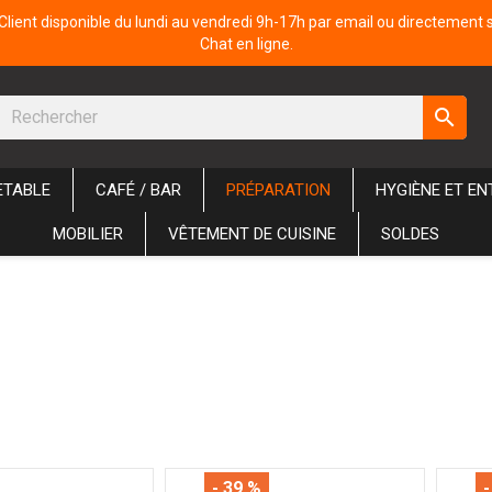
Client disponible du lundi au vendredi 9h-17h par email ou directement 
Chat en ligne.
search
ETABLE
CAFÉ / BAR
PRÉPARATION
HYGIÈNE ET EN
MOBILIER
VÊTEMENT DE CUISINE
SOLDES
- 39 %
-