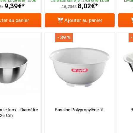
e le 12/08 et le 13/08
Livraison entre le 12/08 et le 13/08
Livra
9,39€*
8,02€*
€*
16,73€*
ter au panier
Ajouter au panier
- 39 %
-
oule Inox - Diamètre
Bassine Polypropylène 7L
B
26 Cm