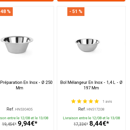
 48 %
- 51 %
 Préparation En Inox - Ø 250
Bol Mélangeur En Inox - 1,4 L - Ø
Mm
197 Mm
1 avis
Ref.
Ref.
HN530405
HN517208
ison entre le 12/08 et le 13/08
Livraison entre le 12/08 et le 13/08
9,94€*
8,44€*
19,45€*
17,33€*