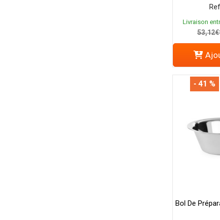
Ref
Livraison entr
53,12€
Ajou
- 41 %
Bol De Prépar