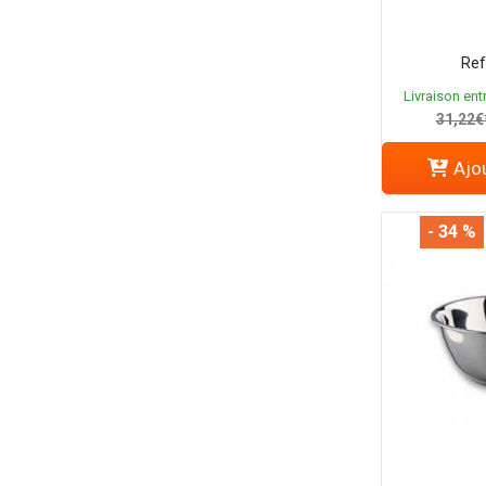
Ref
Livraison entr
31,22€
Ajou
- 34 %