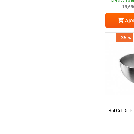
Livraison entr
18,68
Ajou
- 36 %
Bol Cul De P