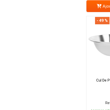
Ajou
- 49 %
Cul De P
Ref