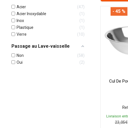
Acier
47
- 45 %
Acier Inoxydable
1
Inox
1
Plastique
1
Verre
10
Passage au Lave-vaisselle
Non
58
Oui
2
Cul De Pou
Ref
Livraison entr
23,05€