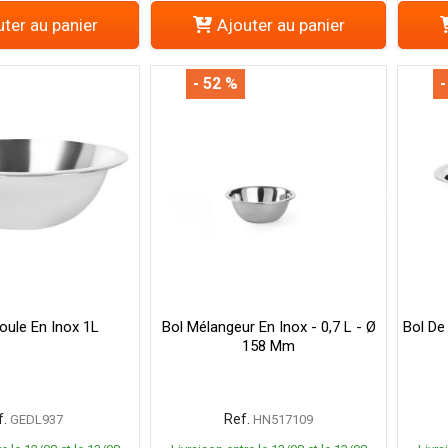
ter au panier
Ajouter au panier
- 52 %
-
oule En Inox 1L
Bol Mélangeur En Inox - 0,7 L - Ø
Bol De
158 Mm
.
Ref.
GEDL937
HN517109