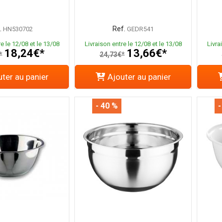
.
Ref.
HN530702
GEDR541
e le 12/08 et le 13/08
Livraison entre le 12/08 et le 13/08
Livra
18,24€*
13,66€*
*
24,73€*
ter au panier
Ajouter au panier
- 40 %
-