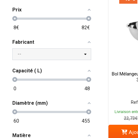
Prix
8
€
82
€
Fabricant
Capacité ( L)
Bol Mélangeur
0
48
Ref
Diamètre (mm)
Livraison entr
22,73€
60
455
Ajou
Matière