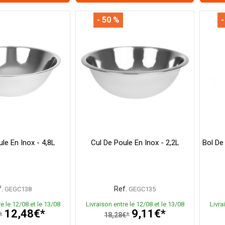
- 50 %
-
le En Inox - 4,8L
Cul De Poule En Inox - 2,2L
Bol De
.
Ref.
GEGC138
GEGC135
e le 12/08 et le 13/08
Livraison entre le 12/08 et le 13/08
Livra
12,48€*
9,11€*
*
18,28€*