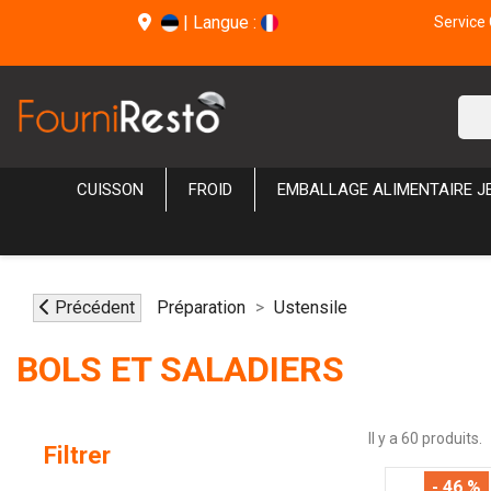
|
Langue :
Service 
CUISSON
FROID
EMBALLAGE ALIMENTAIRE J
Précédent
Préparation
Ustensile
BOLS ET SALADIERS
Il y a 60 produits.
Filtrer
- 46 %