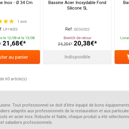
ue Inox - Ø 34 Cm
Bassine Acier Inoxydable Fond
Ba
Silicone 5L
1 avis
f.
Ref.
LR14033
GEGG022
e le 12/08 et le 13/08
Bientôt de retour
Livra
21,68€*
20,38€*
*
34,25€*
ter au panier
Indisponible
de 60 article(s)
uisine. Tout professionnel se doit d'être équipé de bons équipements
diers adaptés aux professionnels de la restauration et aux particuli
bols en acier inox. Robuste et fiable, chaque produit a été sélectio
 et saladiers professionnels.