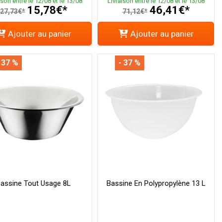
ison entre le 12/08 et le 13/08
Livraison entre le 12/08 et le 13/08
15,78€*
46,41€*
27,73€*
71,12€*
Ajouter au panier
Ajouter au panier
 37 %
- 37 %
assine Tout Usage 8L
Bassine En Polypropylène 13 L