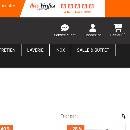
sur notre
4.8/5 - 8460 avis
Service client
Connexion
Panier
(0)
TRETIEN
LAVERIE
INOX
SALLE & BUFFET
swap_vert
Trier par :
 49 %
- 28 %