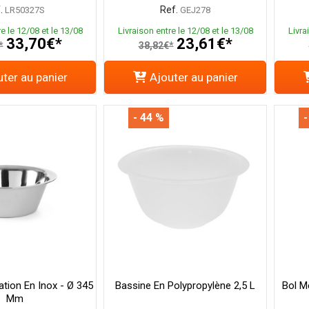
.
Ref.
LR50327S
GEJ278
e le 12/08 et le 13/08
Livraison entre le 12/08 et le 13/08
Livra
33,70€*
23,61€*
*
38,82€*
ter au panier
Ajouter au panier
- 44 %
-
ation En Inox - Ø 345
Bassine En Polypropylène 2,5 L
Bol Mé
Mm