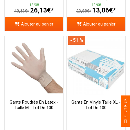
12/08
12/08
26,13€*
13,06€*
40,13€*
23,88€*
Ajouter au panier
Ajouter au panier
- 51 %
FILTRER
Gants Poudrés En Latex -
Gants En Vinyle Taille XL -
Taille M - Lot De 100
Lot De 100