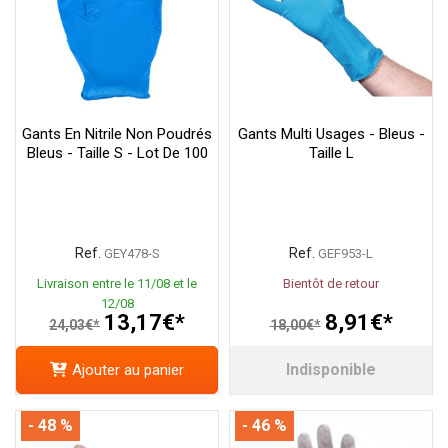
Gants En Nitrile Non Poudrés
Gants Multi Usages - Bleus -
Bleus - Taille S - Lot De 100
Taille L
Ref.
Ref.
GEY478-S
GEF953-L
Livraison entre le 11/08 et le
Bientôt de retour
12/08
13,17€*
8,91€*
24,03€*
18,00€*
Indisponible
Ajouter au panier
- 48 %
- 46 %