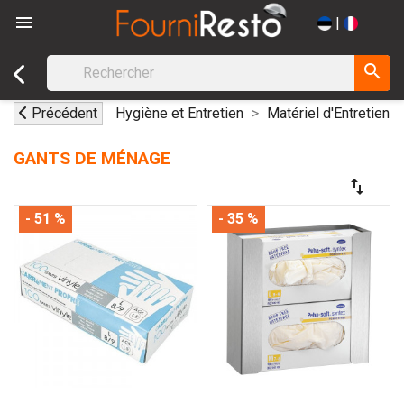

|
search
Précédent
Hygiène et Entretien
Matériel d'Entretien
GANTS DE MÉNAGE
swap_vert
- 51 %
- 35 %