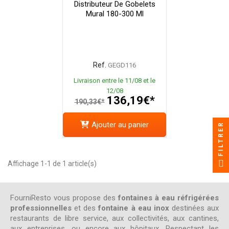
Distributeur De Gobelets
Mural 180-300 Ml
Ref.
GEGD116
Livraison entre le 11/08 et le
12/08
136,19€*
190,33€*
Ajouter au panier
FILTRER
Affichage 1-1 de 1 article(s)
FourniResto vous propose des
fontaines à eau réfrigérées
professionnelles
et des
fontaine à eau inox
destinées aux
restaurants de libre service, aux collectivités, aux cantines,
aux entreprises, ou encore aux hôpitaux. Respectant les