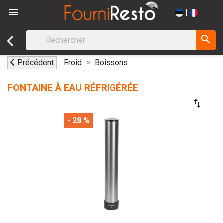

|
search
Précédent
Froid
Boissons
FONTAINE À EAU RÉFRIGÉRÉE
swap_vert
- 28 %