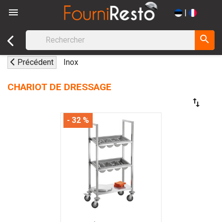

|
search
Précédent
Inox
CHARIOT DE DRESSAGE
swap_vert
- 32 %