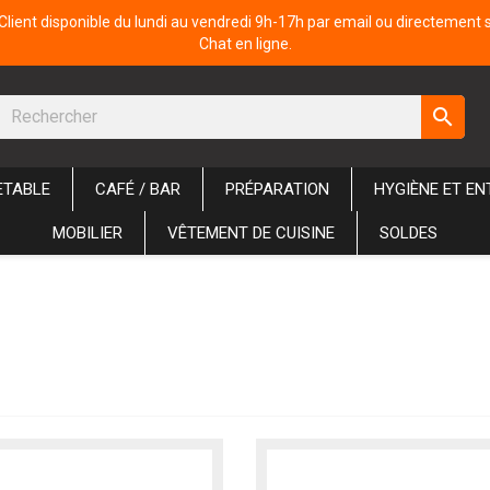
Client disponible du lundi au vendredi 9h-17h par email ou directement 
Chat en ligne.
search
ETABLE
CAFÉ / BAR
PRÉPARATION
HYGIÈNE ET EN
MOBILIER
VÊTEMENT DE CUISINE
SOLDES