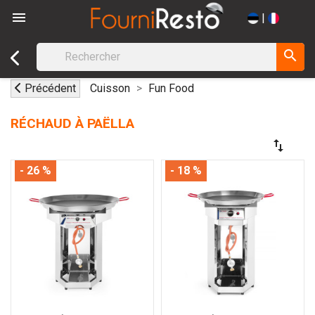

|
search
Précédent
Cuisson
Fun Food
RÉCHAUD À PAËLLA
swap_vert
- 26 %
- 18 %