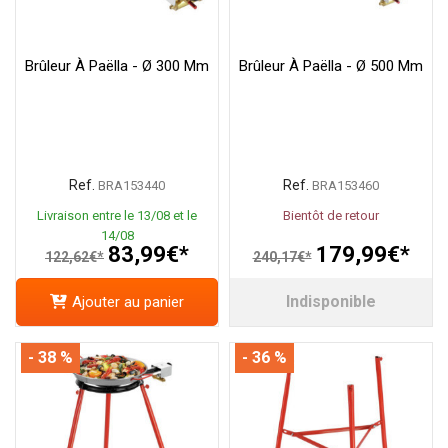
Brûleur À Paëlla - Ø 300 Mm
Brûleur À Paëlla - Ø 500 Mm
Ref.
Ref.
BRA153440
BRA153460
Livraison entre le 13/08 et le
Bientôt de retour
14/08
83,99€*
179,99€*
122,62€*
240,17€*
Indisponible
Ajouter au panier
- 38 %
- 36 %