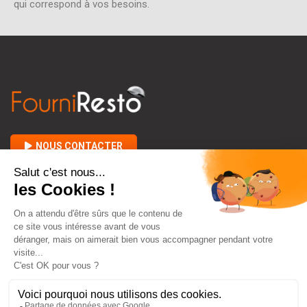
qui correspond à vos besoins.
NOUS CONTACTER

A PROPOS DE FOURNIRESTO

ENTRE VOUS ET NOUS
keyboard_arrow_down
CONTACT