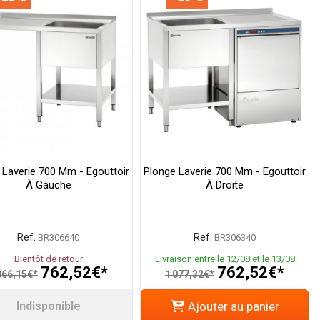
 Laverie 700 Mm - Egouttoir
Plonge Laverie 700 Mm - Egouttoir
À Gauche
À Droite
Ref.
Ref.
BR306640
BR306340
Bientôt de retour
Livraison entre le 12/08 et le 13/08
762,52€*
762,52€*
066,15€*
1 077,32€*
Indisponible
Ajouter au panier