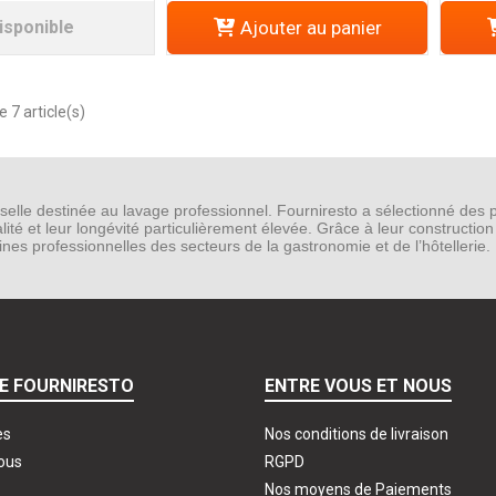
isponible
Ajouter au panier
 7 article(s)
le destinée au lavage professionnel. Fourniresto a sélectionné des pro
ité et leur longévité particulièrement élevée. Grâce à leur constructio
nes professionnelles des secteurs de la gastronomie et de l’hôtellerie.
E FOURNIRESTO
ENTRE VOUS ET NOUS
es
Nos conditions de livraison
ous
RGPD
Nos moyens de Paiements