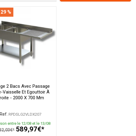
 29 %
nge 2 Bacs Avec Passage
-Vaisselle Et Egouttoir À
roite - 2000 X 700 Mm
Ref.
RPDSLG2VLDX207
ison entre le 12/08 et le 13/08
589,97€*
32,03€*