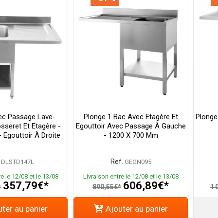
ec Passage Lave-
Plonge 1 Bac Avec Etagère Et
Plonge
osseret Et Etagère -
Egouttoir Avec Passage À Gauche
 Egouttoir À Droite
- 1200 X 700 Mm
Ref.
DLSTD147L
GEGN095
e le 12/08 et le 13/08
Livraison entre le 12/08 et le 13/08
357,79€*
606,89€*
*
890,55€*
1 
ter au panier
Ajouter au panier