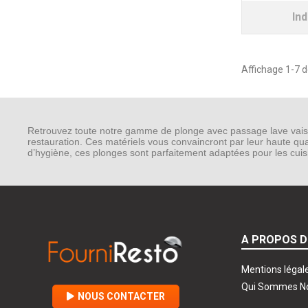
Ind
Affichage 1-7 de
Retrouvez toute notre gamme de plonge avec passage lave vaissel
restauration. Ces matériels vous convaincront par leur haute qual
d’hygiène, ces plonges sont parfaitement adaptées pour les cuisi
A PROPOS D
Mentions légal
Qui Sommes N
NOUS CONTACTER