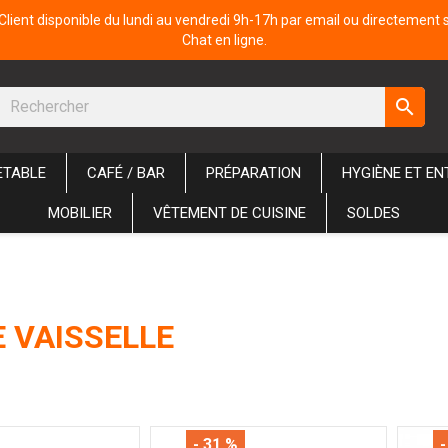
Client disponible du lundi au vendredi 9h-17h par email ou directement 
Chat en ligne.
search
ETABLE
CAFÉ / BAR
PRÉPARATION
HYGIÈNE ET EN
MOBILIER
VÊTEMENT DE CUISINE
SOLDES
 VAISSELLE
- 31 %
-