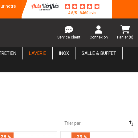
sur notre
4.8/5 - 8460 avis
Service client
Connexion
Panier
(0)
TRETIEN
LAVERIE
INOX
SALLE & BUFFET
swap_vert
Trier par :
 28 %
- 29 %