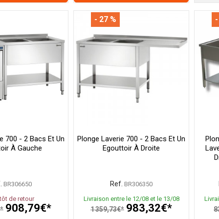
- 27 %
-
e 700 - 2 Bacs Et Un
Plonge Laverie 700 - 2 Bacs Et Un
Plo
toir À Gauche
Egouttoir À Droite
Lave
D
.
Ref.
BR306650
BR306350
tôt de retour
Livraison entre le 12/08 et le 13/08
Livra
908,79€*
983,32€*
€*
1 359,73€*
8