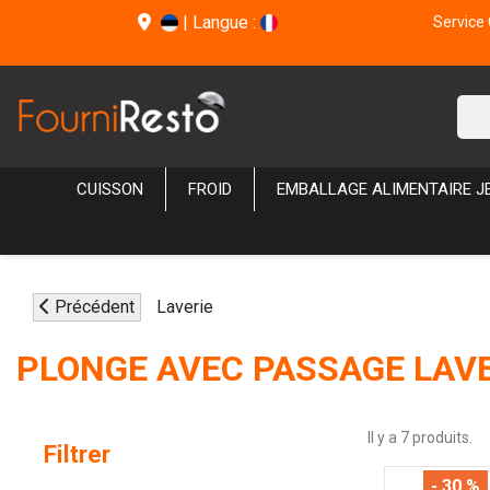
|
Langue :
Service 
CUISSON
FROID
EMBALLAGE ALIMENTAIRE J
Précédent
Laverie
PLONGE AVEC PASSAGE LAVE
Il y a 7 produits.
Filtrer
- 30 %