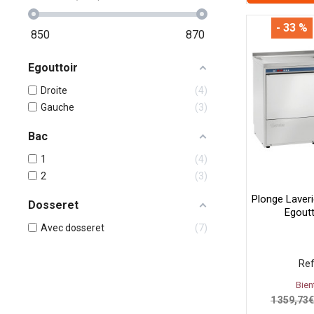
- 33 %
850
870
Egouttoir
Droite
4
Gauche
3
Bac
1
4
2
3
Plonge Laveri
Dosseret
Egout
Avec dosseret
7
Ref
Bien
1 359,73