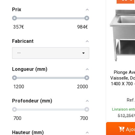
Prix
357
€
984
€
Fabricant
Longueur (mm)
Plonge Av
Vaisselle, D
1400 X 700 -
1200
2000
Ref.
Profondeur (mm)
Livraison entr
512,25€
700
700
Ajou
Hauteur (mm)