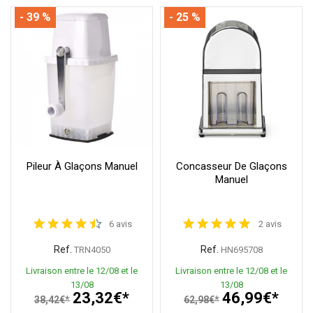
- 39 %
- 25 %
Pileur À Glaçons Manuel
Concasseur De Glaçons
Manuel
6 avis
2 avis
Ref.
Ref.
TRN4050
HN695708
Livraison entre le 12/08 et le
Livraison entre le 12/08 et le
13/08
13/08
23,32€*
46,99€*
38,42€*
62,98€*