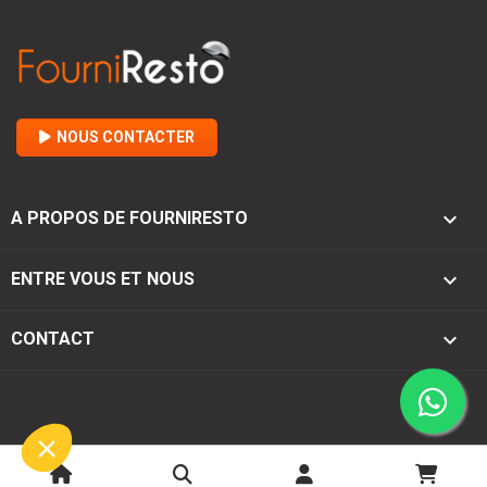
NOUS CONTACTER

A PROPOS DE FOURNIRESTO

ENTRE VOUS ET NOUS
keyboard_arrow_down
CONTACT
© 2026 - Fourniresto