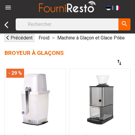

|
search
Précédent
Froid
Machine à Glaçon et Glace Pilée
BROYEUR À GLAÇONS
swap_vert
- 29 %