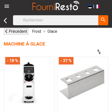

|
search
Précédent
Froid
Glace
MACHINE À GLACE
swap_vert
- 18 %
- 37 %