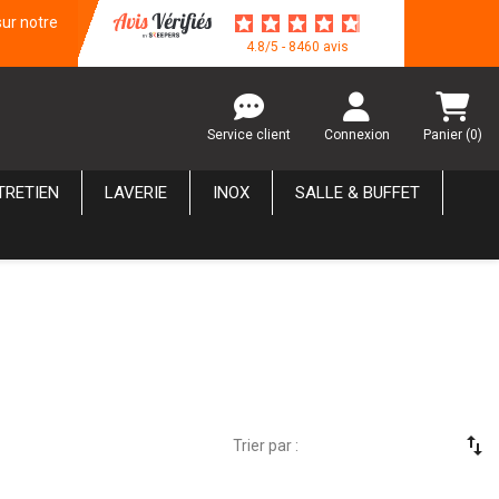
sur notre
4.8/5 - 8460 avis
Service client
Connexion
Panier
(0)
TRETIEN
LAVERIE
INOX
SALLE & BUFFET
swap_vert
Trier par :