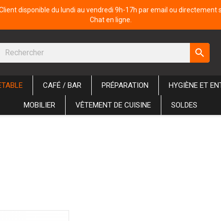
Client disponible du lundi au vendredi 9h-17h par email ou directement 
Chat en ligne.
search
ETABLE
CAFÉ / BAR
PRÉPARATION
HYGIÈNE ET EN
MOBILIER
VÊTEMENT DE CUISINE
SOLDES