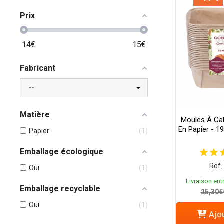
Prix
14
€
15
€
Fabricant
Matière
Moules À Ca
En Papier - 1
Papier
1
Emballage écologique
Ref.
Oui
1
Livraison entr
Emballage recyclable
25,30€
Oui
1
Ajou