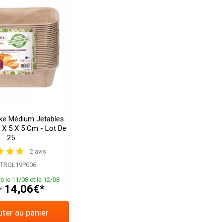
ke Médium Jetables
9 X 5 X 5 Cm - Lot De
25
2 avis
TRGL19P006
e le 11/08 et le 12/08
14,06€*
*
ter au panier