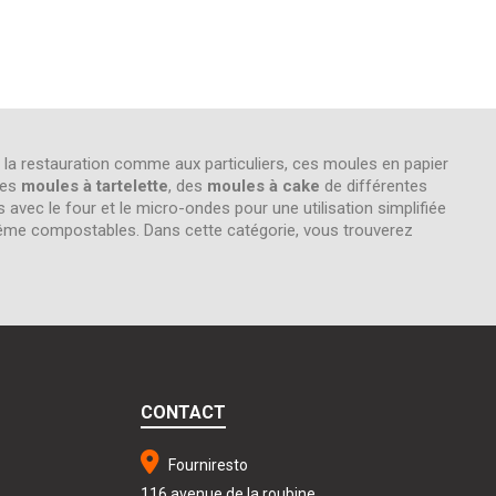
 la restauration comme aux particuliers, ces moules en papier
des
moules à tartelette
, des
moules à cake
de différentes
avec le four et le micro-ondes pour une utilisation simplifiée
s même compostables. Dans cette catégorie, vous trouverez
CONTACT
Fourniresto
116 avenue de la roubine