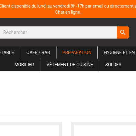
Client disponible du lundi au vendredi 9h-17h par email ou directement 
Chat en ligne.
search
ETABLE
CAFÉ / BAR
PRÉPARATION
HYGIÈNE ET EN
MOBILIER
VÊTEMENT DE CUISINE
SOLDES