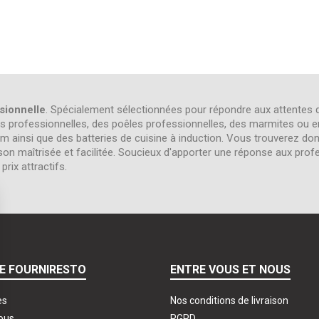
sionnelle
. Spécialement sélectionnées pour répondre aux attentes de
es professionnelles, des poêles professionnelles, des marmites ou e
ium ainsi que des batteries de cuisine à induction. Vous trouverez 
n maîtrisée et facilitée. Soucieux d'apporter une réponse aux profes
rix attractifs.
E FOURNIRESTO
ENTRE VOUS ET NOUS
es
Nos conditions de livraison
ous
RGPD