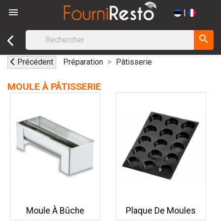

|
search
Précédent
Préparation
Pâtisserie
MOULE À PÂTISSERIE
Moule À Bûche
Plaque De Moules