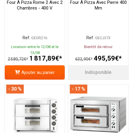
Four À Pizza Rome 2 Avec 2
Four À Pizza Avec Pierre 400
Chambres - 400 V
Mm
Ref.
Ref.
GEGR216
GECJ373
Livraison entre le 12/08 et le
Bientôt de retour
13/08
1 817,89€*
495,59€*
2 580,72€*
632,90€*
Indisponible
Ajouter au panier
- 30 %
- 17 %